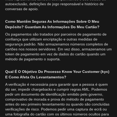
autoexclusão, definições de jogo responsável e histórico de
conversas de apoio.
Como Mantêm Seguras As Informações Sobre O Meu
Depósito? Guardam As Informações Do Meu Cartão?
Os pagamentos são tratados por parceiros de pagamento de
confiança que utilizam encriptação e outras medidas de
segurança padrão. Não armazenamos números completos de
cartões nos nossos servidores. Em vez disso, armazenamos um
token de pagamento em vez de dados do cartão quando um
método de pagamento o suporta.
Qual É O Objetivo Do Processo Know Your Customer (kyc)
E Como Afeta Os Levantamentos?
A verificação é necessária para garantir que a pessoa é quem
diz ser, impedir chargebacks e cumprir regras AML. Podemos
pedir um documento de identificação emitido pelo governo,
comprovativo de morada e prova do método de pagamento
antes do seu primeiro levantamento ou quando são concluídas
verificações de risco. Podemos pedir uma captura de ecrã ou
uma fotografia do cartão com os últimos números ocultos para