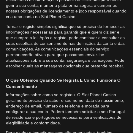
gerir a sua conta, manter a plataforma segura e cumprir as
nossas obrigações de licenciamento e jogo responsável quando
cria uma conta no Slot Planet Casino.
Tornar o registo simples significa que só precisa de fornecer as
informações necessárias para garantir que é quem diz ser e
que cumpre a lei. Após o registo, pode continuar a consultar as
suas escolhas de consentimento nas definições da conta e das
comunicações. As comunicações essenciais do serviço
permanecerão ativas para que possamos enviar-lhe
atualizações sobre a sua conta, segurança e transações. Pode
escolher quais as mensagens opcionais que pretende receber.
O Que Obtemos Quando Se Regista E Como Funciona O
Consentimento
Informações sobre como se registou. O Slot Planet Casino
geralmente precisa de saber o seu nome, data de nascimento,
endereço de email, número de telefone e morada para
configurar a sua conta. Poderá também solicitar o seu Portugal
de residência e português se necessário para verificações de
elegibilidade e conformidade.
Para ajudar a impedir acessos não autorizados, também