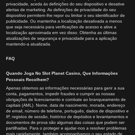
privacidade, aceda às definições do seu dispositivo e desative
alertas de marketing. As definições de privacidade do seu
dispositivo permitem-lhe repor ou limitar o seu identificador de
publicidade. Ou mantenha a localização desativada a menos
que seja necessária para verificações de acesso e ative a
localização aproximada em vez disso. Obtenha as últimas
atualizações de segurança e privacidade para a aplicação
mantendo-a atualizada.
FAQ
Quando Joga No Slot Planet Casino, Que Informações
Pessoais Recolhem?
Apenas obtemos as informações necessárias para gerir a sua
conta, pagamentos, impedir fraudes e cumprir as nossas
obrigações de licenciamento e combate ao branqueamento de
capitais (AML). Nome, data de nascimento, morada, endereço
de email, número de telefone, português, dados de dispositivo e
IP, registos de sessão, histórico de depósitos e levantamentos e
documentos de prova são algumas das coisas que podem ser
partilhadas. Para o proteger e ajudar-nos a resolver problemas
mais rapidamente, também acompanhamos o seu estado de