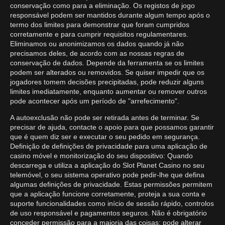
conservação como para a eliminação. Os registos de jogo
responsável podem ser mantidos durante algum tempo após o
termo dos limites para demonstrar que foram cumpridos
corretamente e para cumprir requisitos regulamentares.
Eliminamos ou anonimizamos os dados quando já não
precisamos deles, de acordo com as nossas regras de
conservação de dados. Depende da ferramenta se os limites
podem ser alterados ou removidos. Se quiser impedir que os
jogadores tomem decisões precipitadas, pode reduzir alguns
limites imediatamente, enquanto aumentar ou remover outros
pode acontecer após um período de "arrefecimento".
A autoexclusão não pode ser retirada antes de terminar. Se
precisar de ajuda, contacte o apoio para que possamos garantir
que é quem diz ser e executar o seu pedido em segurança.
Definição de definições de privacidade para uma aplicação de
casino móvel e monitorização do seu dispositivo: Quando
descarrega e utiliza a aplicação do Slot Planet Casino no seu
telemóvel, o seu sistema operativo pode pedir-lhe que defina
algumas definições de privacidade. Estas permissões permitem
que a aplicação funcione corretamente, proteja a sua conta e
suporte funcionalidades como início de sessão rápido, controlos
de uso responsável e pagamentos seguros. Não é obrigatório
conceder permissão para a maioria das coisas; pode alterar