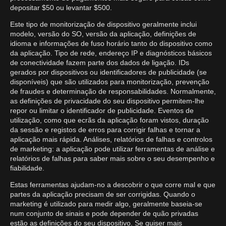
depositar $50 ou levantar $500.
Este tipo de monitorização de dispositivo geralmente inclui
modelo, versão do SO, versão da aplicação, definições de
idioma e informações de fuso horário tanto do dispositivo como
da aplicação. Tipo de rede, endereço IP e diagnósticos básicos
de conectividade fazem parte dos dados de ligação. IDs
gerados por dispositivos ou identificadores de publicidade (se
disponíveis) que são utilizados para monitorização, prevenção
de fraudes e determinação de responsabilidades. Normalmente,
as definições de privacidade do seu dispositivo permitem-lhe
repor ou limitar o identificador de publicidade. Eventos de
utilização, como que ecrãs da aplicação foram vistos, duração
da sessão e registos de erros para corrigir falhas e tornar a
aplicação mais rápida. Análises, relatórios de falhas e controlos
de marketing: a aplicação pode utilizar ferramentas de análise e
relatórios de falhas para saber mais sobre o seu desempenho e
fiabilidade.
Estas ferramentas ajudam-no a descobrir o que corre mal e que
partes da aplicação precisam de ser corrigidas. Quando o
marketing é utilizado para medir algo, geralmente baseia-se
num conjunto de sinais e pode depender de quão privadas
estão as definições do seu dispositivo. Se quiser mais