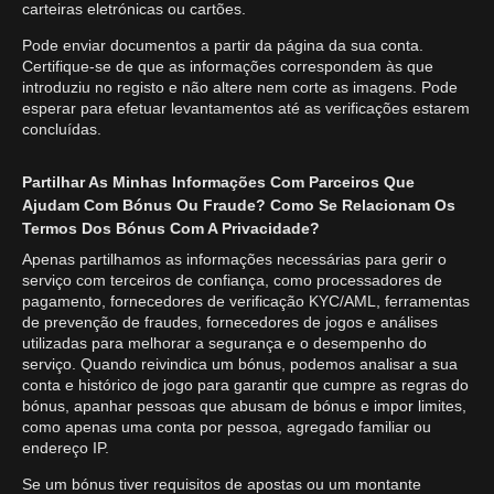
carteiras eletrónicas ou cartões.
Pode enviar documentos a partir da página da sua conta.
Certifique-se de que as informações correspondem às que
introduziu no registo e não altere nem corte as imagens. Pode
esperar para efetuar levantamentos até as verificações estarem
concluídas.
Partilhar As Minhas Informações Com Parceiros Que
Ajudam Com Bónus Ou Fraude? Como Se Relacionam Os
Termos Dos Bónus Com A Privacidade?
Apenas partilhamos as informações necessárias para gerir o
serviço com terceiros de confiança, como processadores de
pagamento, fornecedores de verificação KYC/AML, ferramentas
de prevenção de fraudes, fornecedores de jogos e análises
utilizadas para melhorar a segurança e o desempenho do
serviço. Quando reivindica um bónus, podemos analisar a sua
conta e histórico de jogo para garantir que cumpre as regras do
bónus, apanhar pessoas que abusam de bónus e impor limites,
como apenas uma conta por pessoa, agregado familiar ou
endereço IP.
Se um bónus tiver requisitos de apostas ou um montante