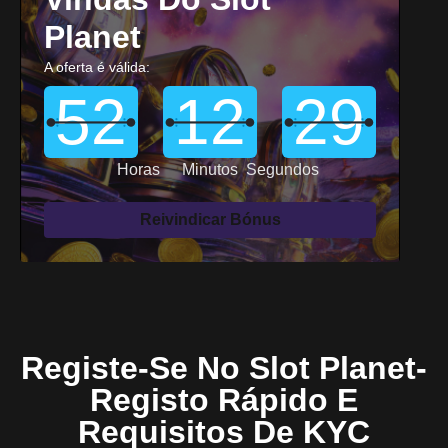
Planet
A oferta é válida:
52
12
28
Horas
Minutos
Segundos
Reivindicar Bónus
Registe-Se No Slot Planet-
Registo Rápido E
Requisitos De KYC