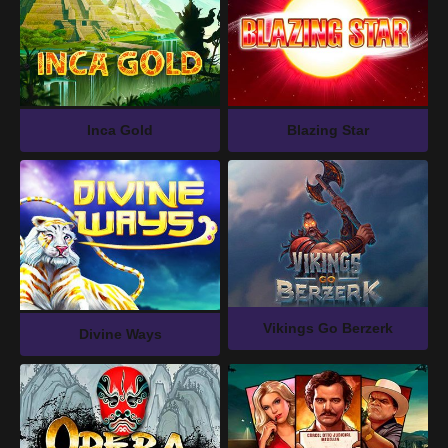
Inca Gold
Blazing Star
Vikings Go Berzerk
Divine Ways