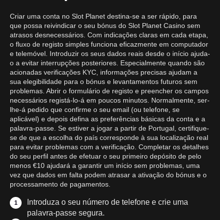
Criar uma conta no Slot Planet destina-se a ser rápido, para
que possa reivindicar o seu bónus do Slot Planet Casino sem
atrasos desnecessários. Com indicações claras em cada etapa,
o fluxo de registo simples funciona eficazmente em computador
e telemóvel. Introduzir os seus dados reais desde o início ajuda-
o a evitar interrupções posteriores. Especialmente quando são
acionadas verificações KYC, informações precisas ajudam a
sua elegibilidade para o bónus e levantamentos futuros sem
problemas. Abrir o formulário de registo e preencher os campos
necessários registá-lo-á em poucos minutos. Normalmente, ser-
lhe-á pedido que confirme o seu email (ou telefone, se
aplicável) e depois defina as preferências básicas da conta e a
palavra-passe. Se estiver a jogar a partir de Portugal, certifique-
se de que a escolha do país corresponde à sua localização real
para evitar problemas com a verificação. Completar os detalhes
do seu perfil antes de efetuar o seu primeiro depósito de pelo
menos €10 ajudará a garantir um início sem problemas, uma
vez que dados em falta podem atrasar a ativação do bónus e o
processamento de pagamentos.
Introduza o seu número de telefone e crie uma
palavra-passe segura.