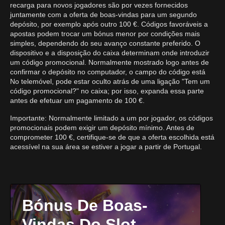
recarga para novos jogadores são por vezes fornecidos
juntamente com a oferta de boas-vindas para um segundo
depósito, por exemplo após outro 100 €. Códigos favoráveis a
apostas podem trocar um bónus menor por condições mais
simples, dependendo do seu avanço constante preferido. O
dispositivo e a disposição do caixa determinam onde introduzir
um código promocional. Normalmente mostrado logo antes de
confirmar o depósito no computador, o campo do código está
No telemóvel, pode estar oculto atrás de uma ligação "Tem um
código promocional?" no caixa; por isso, expanda essa parte
antes de efetuar um pagamento de 100 €.
Importante: Normalmente limitado a um por jogador, os códigos
promocionais podem exigir um depósito mínimo. Antes de
comprometer 100 €, certifique-se de que a oferta escolhida está
acessível na sua área se estiver a jogar a partir de Portugal.
Bónus De Boas-
Vindas Do Slot