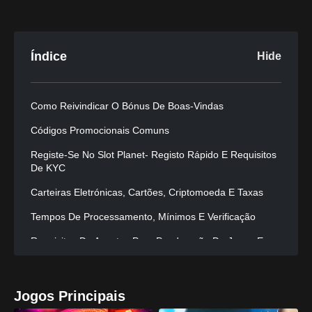
Índice
Hide
Como Reivindicar O Bónus De Boas-Vindas
Códigos Promocionais Comuns
Registe-Se No Slot Planet- Registo Rápido E Requisitos
De KYC
Carteiras Eletrónicas, Cartões, Criptomoeda E Taxas
Tempos De Processamento, Mínimos E Verificação
Requisitos De Apostas Para Ponderação De Jogos E
Validade
Jogos Principais