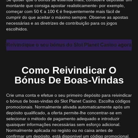
montante que consiga apostar realisticamente- por exemplo,
começar com 50 € a 100 € é frequentemente mais fácil de
cumprir do que aceitar o máximo sempre. Observe as apostas
necessárias e as diretrizes de contribuição para os jogos
escolhidos.
Reivindique o seu bónus do Slot Planet Casino agora
Como Reivindicar O
Bónus De Boas-Vindas
Crie uma conta e efetue o seu primeiro depósito para reivindicar
o bónus de boas-vindas do Slot Planet Casino. Escolha códigos
promocionais. Normalmente ativada automaticamente após um
depósito qualificado, a oferta permite-lhe concentrar-se em
selecionar o método de pagamento adequado e introduzir
quaisquer informações necessárias sem esforço adicional.
Normalmente aplicada no registo ou no caixa antes de
confirmar um depósito, está disponível um código promocional.