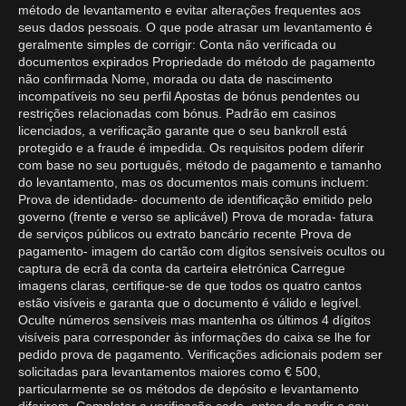
método de levantamento e evitar alterações frequentes aos
seus dados pessoais. O que pode atrasar um levantamento é
geralmente simples de corrigir: Conta não verificada ou
documentos expirados Propriedade do método de pagamento
não confirmada Nome, morada ou data de nascimento
incompatíveis no seu perfil Apostas de bónus pendentes ou
restrições relacionadas com bónus. Padrão em casinos
licenciados, a verificação garante que o seu bankroll está
protegido e a fraude é impedida. Os requisitos podem diferir
com base no seu português, método de pagamento e tamanho
do levantamento, mas os documentos mais comuns incluem:
Prova de identidade- documento de identificação emitido pelo
governo (frente e verso se aplicável) Prova de morada- fatura
de serviços públicos ou extrato bancário recente Prova de
pagamento- imagem do cartão com dígitos sensíveis ocultos ou
captura de ecrã da conta da carteira eletrónica Carregue
imagens claras, certifique-se de que todos os quatro cantos
estão visíveis e garanta que o documento é válido e legível.
Oculte números sensíveis mas mantenha os últimos 4 dígitos
visíveis para corresponder às informações do caixa se lhe for
pedido prova de pagamento. Verificações adicionais podem ser
solicitadas para levantamentos maiores como € 500,
particularmente se os métodos de depósito e levantamento