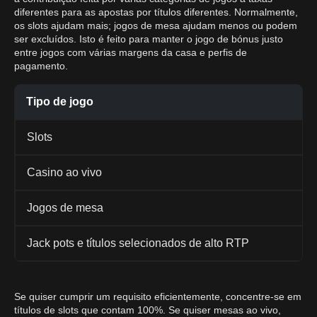
diferentes para as apostas por títulos diferentes. Normalmente,
os slots ajudam mais; jogos de mesa ajudam menos ou podem
ser excluídos. Isto é feito para manter o jogo de bónus justo
entre jogos com várias margens da casa e perfis de
pagamento.
Tipo de jogo
Slots
Casino ao vivo
Jogos de mesa
Jack pots e títulos selecionados de alto RTP
Se quiser cumprir um requisito eficientemente, concentre-se em
títulos de slots que contam 100%. Se quiser mesas ao vivo,