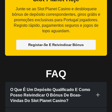
Junte-se ao Slot Planet Casino e desbloqueie
bónus de depósito correspondentes, giros grátis e
promoções exclusivas para Portugal jogadores.
Registo rápido, pagamentos seguros e jogos de
topo aguardam.
Registar-Se E Reivindicar Bónus
FAQ
O Que É Um Depósito Qualificado E Como
Posso Reivindicar O Bónus De Boas-
Vindas Do Slot Planet Casino?