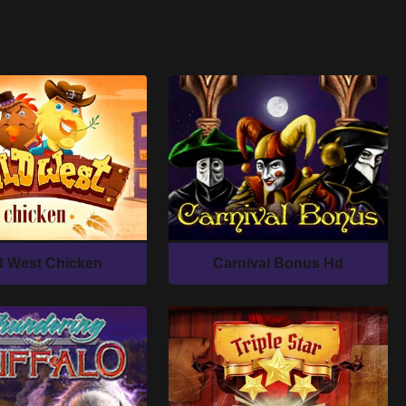
Customer (kyc)
d West Chicken
Carnival Bonus Hd