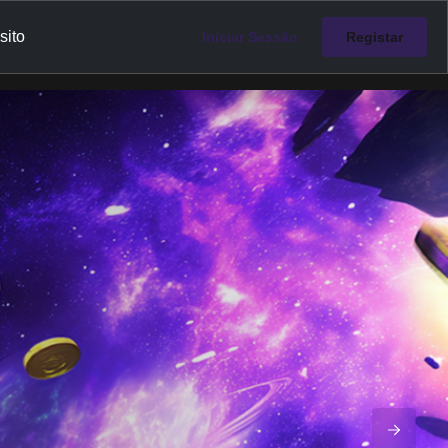
ito
Iniciar Sessão
Registar