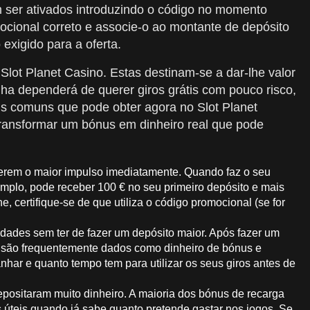
 ser ativados introduzindo o código no momento
omocional correto e associe-o ao montante de depósito
exigido para a oferta.
lot Planet Casino. Estas destinam-se a dar-lhe valor
lha dependerá de querer giros grátis com pouco risco,
is comuns que pode obter agora no Slot Planet
transformar um bónus em dinheiro real que pode
uerem o maior impulso imediatamente. Quando faz o seu
mplo, pode receber 100 € no seu primeiro depósito e mais
certifique-se de que utiliza o código promocional (se for
idades sem ter de fazer um depósito maior. Após fazer um
s são frequentemente dados como dinheiro de bónus e
har e quanto tempo tem para utilizar os seus giros antes de
positaram muito dinheiro. A maioria dos bónus de recarga
úteis quando já sabe quanto pretende gastar nos jogos. Se