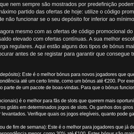
is que nem sempre são mostrados por predefinição podem
 máximo partido das ofertas de hoje: utilize o código pr
 não funcionar se o seu depósito for inferior ao mínimo 
agora mesmo com as ofertas de código promocional do S
saldo elevado com ofertas contínuas. A sua melhor esco
rga regulares. Aqui estão alguns dos tipos de bónus ma
urar antes de se registar para garantir que consegue 
 depósito): Este é o melhor bónus para novos jogadores que q
ondência até um certo limite, como um bónus até €200. Por exe
parte de um pacote de boas-vindas. Para que o bónus funcione, 
ocionais) é o melhor para fãs de slots que querem mais oportun
ros grátis em determinados jogos de slots. Os ganhos dos giro
evantados. Verifique quais os jogos elegíveis, quanto pode gan
u de fim de semana): Este é o melhor para jogadores que já de
espondência menor, como 30% até €100. Estes bónus são mais 