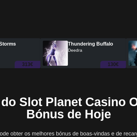
God of Storms
Bowie
341€
313€
do Slot Planet Casino O
Bónus de Hoje
de obter os melhores bónus de boas-vindas e de recarga