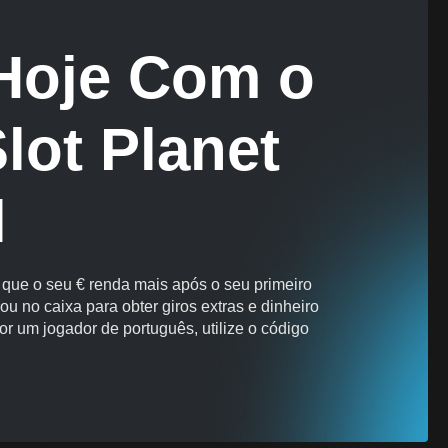
Hoje Com o
lot Planet
l
 que o seu € renda mais após o seu primeiro
ou no caixa para obter giros extras e dinheiro
or um jogador de português, utilize o código