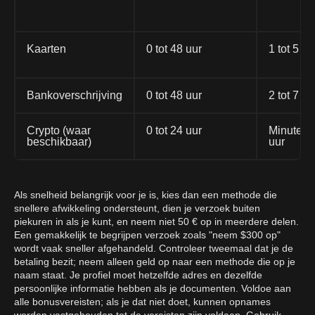
Kaarten
0 tot 48 uur
1 tot 5 
Bankoverschrijving
0 tot 48 uur
2 tot 7 
Crypto (waar
0 tot 24 uur
Minuten t
beschikbaar)
uur
Als snelheid belangrijk voor je is, kies dan een methode die
snellere afwikkeling ondersteunt, dien je verzoek buiten
piekuren in als je kunt, en neem niet 50 € op in meerdere delen.
Een gemakkelijk te begrijpen verzoek zoals "neem $300 op"
wordt vaak sneller afgehandeld. Controleer tweemaal dat je de
betaling bezit; neem alleen geld op naar een methode die op je
naam staat. Je profiel moet hetzelfde adres en dezelfde
persoonlijke informatie hebben als je documenten. Voldoe aan
alle bonusvereisten; als je dat niet doet, kunnen opnames