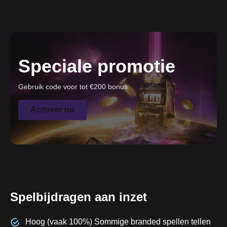
Speciale promotie
Gebruik code voor tot €200 bonus
Activeer nu
Spelbijdragen aan inzet
Hoog (vaak 100%) Sommige branded spellen tellen