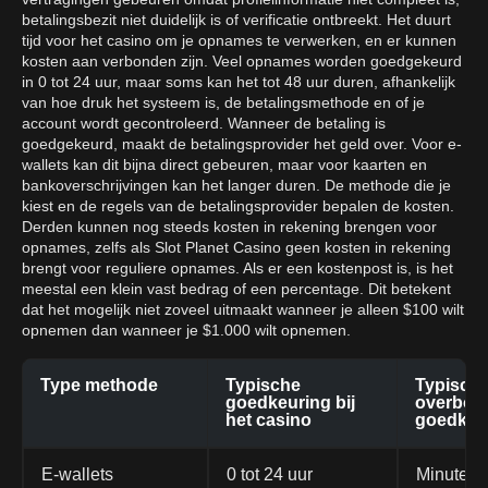
betalingsbezit niet duidelijk is of verificatie ontbreekt. Het duurt
tijd voor het casino om je opnames te verwerken, en er kunnen
kosten aan verbonden zijn. Veel opnames worden goedgekeurd
in 0 tot 24 uur, maar soms kan het tot 48 uur duren, afhankelijk
van hoe druk het systeem is, de betalingsmethode en of je
account wordt gecontroleerd. Wanneer de betaling is
goedgekeurd, maakt de betalingsprovider het geld over. Voor e-
wallets kan dit bijna direct gebeuren, maar voor kaarten en
bankoverschrijvingen kan het langer duren. De methode die je
kiest en de regels van de betalingsprovider bepalen de kosten.
Derden kunnen nog steeds kosten in rekening brengen voor
opnames, zelfs als Slot Planet Casino geen kosten in rekening
brengt voor reguliere opnames. Als er een kostenpost is, is het
meestal een klein vast bedrag of een percentage. Dit betekent
dat het mogelijk niet zoveel uitmaakt wanneer je alleen $100 wilt
opnemen dan wanneer je $1.000 wilt opnemen.
Type methode
Typische
Typisch
goedkeuring bij
overboe
het casino
goedkeu
E-wallets
0 tot 24 uur
Minuten t