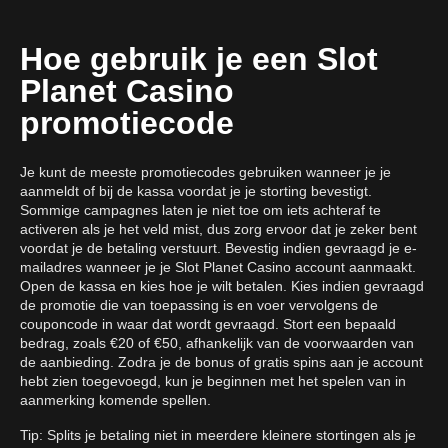
Hoe gebruik je een Slot
Planet Casino
promotiecode
Je kunt de meeste promotiecodes gebruiken wanneer je je
aanmeldt of bij de kassa voordat je je storting bevestigt.
Sommige campagnes laten je niet toe om iets achteraf te
activeren als je het veld mist, dus zorg ervoor dat je zeker bent
voordat je de betaling verstuurt. Bevestig indien gevraagd je e-
mailadres wanneer je je Slot Planet Casino account aanmaakt.
Open de kassa en kies hoe je wilt betalen. Kies indien gevraagd
de promotie die van toepassing is en voer vervolgens de
couponcode in waar dat wordt gevraagd. Stort een bepaald
bedrag, zoals €20 of €50, afhankelijk van de voorwaarden van
de aanbieding. Zodra je de bonus of gratis spins aan je account
hebt zien toegevoegd, kun je beginnen met het spelen van in
aanmerking komende spellen.
Tip: Splits je betaling niet in meerdere kleinere stortingen als je