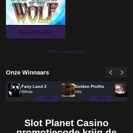
Night of the Wolf
Alles weergeven
Onze Winnaars
Fairy Land 2
Golden Profits
Cr
Bitmap
Viky
Bl
275€
447€
Slot Planet Casino
promotiecode krijg de