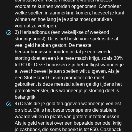
voordat ze kunnen worden opgenomen. Controleer
welke spellen in aanmerking komen, hoeveel je kunt
winnen en hoe lang je je spins moet gebruiken
voordat ze verlopen.
3) Herlaadbonus (een wekelijkse of weekend
stortingsboost): Dit is het beste voor spelers die al
veel geld hebben gestort. De meeste
herlaadbonussen houden in dat je een tweede
storting doet en een kleinere match krijgt, zoals 30%
tot €100. Deze bonussen zijn het nuttigst wanneer je
al weet hoeveel je aan spellen wilt uitgeven. Als je
een Slot Planet Casino promotiecode moet
gebruiken, is deze meestal alleen geldig tijdens het
promotievenster, dus wanneer je je storting doet is
belangrijk.
4) Deals die je geld teruggeven wanneer je verliest
op slots. Dit is het beste voor spelers die stabiele
waarde willen in plaats van grotere inzetbonussen.
Als je geld verliest over een bepaalde periode, krijg
je cashback, die soms beperkt is tot €50. Cashback