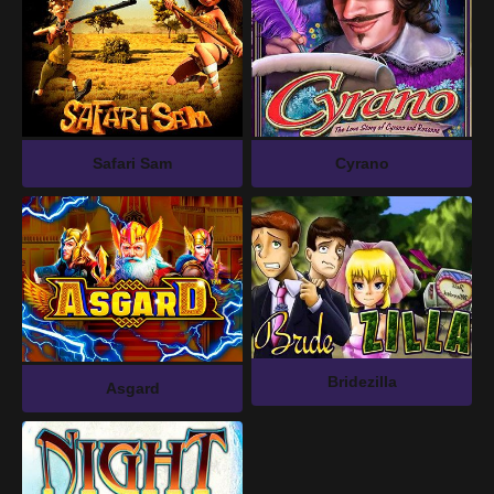
Safari Sam
Cyrano
Bridezilla
Asgard