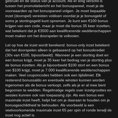
gebruikt en de status van je account. Als er enig verschil is
tussen het promotiebericht en het bonuspaneel, moet je de
voorwaarden op het bonuspaneel volgen. Je moet bepaalde
inzet (doorspel) vereisten voldoen voordat je je bonusgeld of
soms je stortingsgeld kunt opnemen. Je kunt een €100 bonus
krijgen van een code, maar je moet die bonus 35 keer inzetten,
wat betekent dat je €3500 aan kwalificerende weddenschappen
moet maken om het doorspelen te voltooien.
Let op hoe de inzet wordt berekend: bonus-only inzet betekent
dat het doorspelen alleen is gebaseerd op het bonuskrediet
(30x van €100, bijvoorbeeld). Wanneer je een storting doet en
een bonus krijgt, moet je 35 keer het bedrag van je storting plus
de bonus inzetten. Als je bijvoorbeeld $100 stort en een bonus
van $100 krijgt, moet je 7.000 kwalificerende weddenschappen
maken. Veel couponcodes hebben ook een tijdslimiet. Elk
resterend bonussaldo en eventuele winsten kunnen worden
ingenomen als de bonus verloopt, zelfs als je er al mee bent
begonnen te wedden. Regelmatige regels over inzetgroottes en
sessies kunnen ook van toepassing zijn. Als een bonus een
maximale inzet heeft, helpt het om je daaraan te houden om je
bonusgeschiktheid te behouden. Als voorbeeld is een
veelvoorkomende maximale inzet €5 per spin of ronde terwijl de
inzet nog actief is.