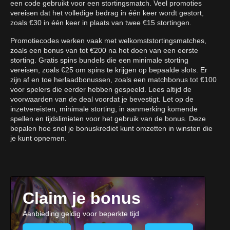
een code gebruikt voor een stortingsmatch. Veel promoties
vereisen dat het volledige bedrag in één keer wordt gestort,
zoals €30 in één keer in plaats van twee €15 stortingen.
Promotiecodes werken vaak met welkomststortingsmatches,
zoals een bonus van tot €200 na het doen van een eerste
storting. Gratis spins bundels die een minimale storting
vereisen, zoals €25 om spins te krijgen op bepaalde slots. Er
zijn af en toe herlaadbonussen, zoals een matchbonus tot €100
voor spelers die eerder hebben gespeeld. Lees altijd de
voorwaarden van de deal voordat je bevestigt. Let op de
inzetvereisten, minimale storting, in aanmerking komende
spellen en tijdslimieten voor het gebruik van de bonus. Deze
bepalen hoe snel je bonuskrediet kunt omzetten in winsten die
je kunt opnemen.
Claim je bonus
Aanbieding geldig voor beperkte tijd