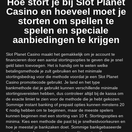
Hoe stort je bij Slot Planet
Casino en hoeveel moet je
storten om spellen te
spelen en speciale
aanbiedingen te krijgen
Slot Planet Casino maakt het gemakkelijk om je account te
financieren door een aantal stortingsopties te geven die je snel
geld laten toevoegen. Het is handig om te weten welke
betalingsmethode je zult gebruiken en het minimale
stortingsbedrag voor die methode voordat je een Slot Planet
Casino promotiecode gebruikt. Je land en het type
bankmethode dat je gebruikt kunnen verschillende minimale
stortingsvereisten hebben, dus controleer altijd bij de kassa om
de exacte limiet te zien voor de methode die je hebt gekozen.
Sommige instant banking of prepaid opties kunnen minstens 20
€ nodig hebben om te beginnen, maar de meeste spelers
kunnen beginnen met een storting van 10 €. Stortingsopties en
minima: Kies een methode die past bij je snelheidvoorkeuren en
hoe je meestal je bankzaken doet. Sommige bankgebaseerde