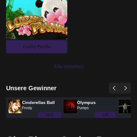
Lucky Panda
Alle ansehen
Unsere Gewinner
Cinderellas Ball
Olympus
M
Frosty
Pumps
Te
197€
22€