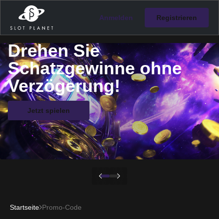
Anmelden
Registrieren
Drehen Sie
Schatzgewinne ohne
Verzögerung!
Jetzt spielen
Startseite
Promo-Code