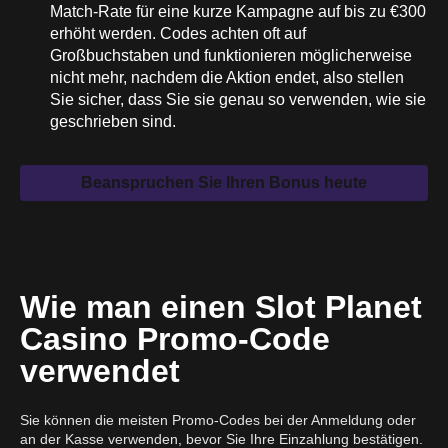
Match-Rate für eine kurze Kampagne auf bis zu €300
erhöht werden. Codes achten oft auf
Großbuchstaben und funktionieren möglicherweise
nicht mehr, nachdem die Aktion endet, also stellen
Sie sicher, dass Sie sie genau so verwenden, wie sie
geschrieben sind.
Beanspruchen Sie Ihren Bonus heute
Wie man einen Slot Planet
Casino Promo-Code
verwendet
Sie können die meisten Promo-Codes bei der Anmeldung oder
an der Kasse verwenden, bevor Sie Ihre Einzahlung bestätigen.