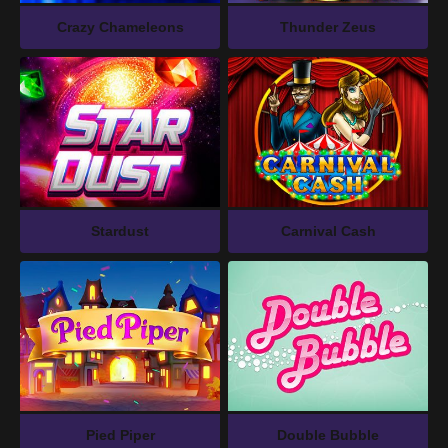
Crazy Chameleons
Thunder Zeus
Stardust
Carnival Cash
Pied Piper
Double Bubble