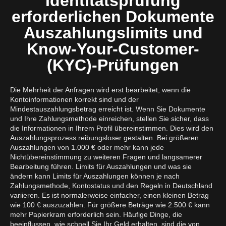
Identitätsprüfung
erforderlichen Dokumente
Auszahlungslimits und
Know-Your-Customer-
(KYC)-Prüfungen
Die Mehrheit der Anfragen wird erst bearbeitet, wenn die
Kontoinformationen korrekt sind und der
Mindestauszahlungsbetrag erreicht ist. Wenn Sie Dokumente
und Ihre Zahlungsmethode einreichen, stellen Sie sicher, dass
die Informationen in Ihrem Profil übereinstimmen. Dies wird den
Auszahlungsprozess reibungsloser gestalten. Bei größeren
Auszahlungen von 1.000 € oder mehr kann jede
Nichtübereinstimmung zu weiteren Fragen und langsamerer
Bearbeitung führen. Limits für Auszahlungen und was sie
ändern kann Limits für Auszahlungen können je nach
Zahlungsmethode, Kontostatus und den Regeln in Deutschland
variieren. Es ist normalerweise einfacher, einen kleinen Betrag
wie 100 € auszuzahlen. Für größere Beträge wie 2.500 € kann
mehr Papierkram erforderlich sein. Häufige Dinge, die
beeinflussen, wie schnell Sie Ihr Geld erhalten, sind die von