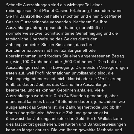
Schnelle Auszahlungen sind ein wichtiger Teil einer
reibungslosen Slot Planet Casino-Erfahrung, besonders wenn
Sie Ihr Bankroll flexibel halten möchten und einen Slot Planet
Casino Gutscheincode verwenden. Nachdem Sie Ihre
Auszahlungsanfrage gesendet haben, durchläuft sie
normalerweise zwei Schritte: interne Genehmigung und die
tatsächliche Überweisung des Geldes durch den
Zahlungsanbieter. Stellen Sie sicher, dass Ihre
Kontoinformationen mit Ihrer Zahlungsmethode
übereinstimmen, und fordern Sie einen angemessenen Betrag
an, wie „100 € abheben“ oder „500 € abheben“. Dies hält die
Auszahlungen schnell in Bewegung. Die meisten Verzögerungen
treten auf, weil Profilinformationen unvollständig sind, die
Zahlungseigentümerschaft nicht klar ist oder die Verifizierung
fehlt. Es dauert Zeit, bis das Casino Ihre Auszahlungen
bearbeitet, und es können Gebühren anfallen. Viele
Auszahlungen werden in 0 bis 24 Stunden genehmigt, aber
manchmal kann es bis zu 48 Stunden dauern, je nachdem, wie
ausgelastet das System ist, die Zahlungsmethode und ob Ihr
Konto überprüft wird. Wenn die Zahlung genehmigt ist,
überweist der Zahlungsanbieter das Geld. Bei E-Wallets kann
dies fast sofort geschehen, bei Karten und Banküberweisungen
kann es länger dauern. Die von Ihnen gewählte Methode und