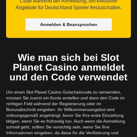
Code während der Anmeldung, um exklusive
Angebote für Deutschland Spieler freizuschalten.
Anmelden & Beanspruchen
Wie man sich bei Slot
Planet Casino anmeldet
und den Code verwendet
Um einen Slot Planet Casino Gutscheincode zu verwenden,
müssen Sie zuerst ein Konto erstellen und dann den Code im
richtigen Feld während der Registrierung oder im
Bonusabschnitt eingeben. Ihr Willkommensangebot wird
ordnungsgemäß angehängt, bevor Sie Ihre erste Einzahlung
tätigen, wenn Sie es frühzeitig tun. Auch wenn die Anmeldung
schnell geht, sollten Sie vorsichtig sein, wenn Sie Ihre
Informationen eingeben, da diese für die Verifizierung und