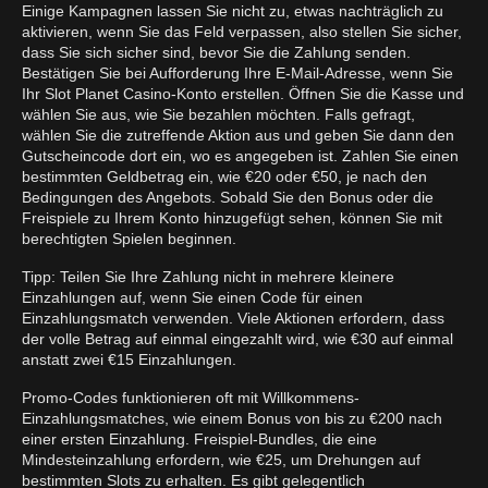
Einige Kampagnen lassen Sie nicht zu, etwas nachträglich zu
aktivieren, wenn Sie das Feld verpassen, also stellen Sie sicher,
dass Sie sich sicher sind, bevor Sie die Zahlung senden.
Bestätigen Sie bei Aufforderung Ihre E-Mail-Adresse, wenn Sie
Ihr Slot Planet Casino-Konto erstellen. Öffnen Sie die Kasse und
wählen Sie aus, wie Sie bezahlen möchten. Falls gefragt,
wählen Sie die zutreffende Aktion aus und geben Sie dann den
Gutscheincode dort ein, wo es angegeben ist. Zahlen Sie einen
bestimmten Geldbetrag ein, wie €20 oder €50, je nach den
Bedingungen des Angebots. Sobald Sie den Bonus oder die
Freispiele zu Ihrem Konto hinzugefügt sehen, können Sie mit
berechtigten Spielen beginnen.
Tipp: Teilen Sie Ihre Zahlung nicht in mehrere kleinere
Einzahlungen auf, wenn Sie einen Code für einen
Einzahlungsmatch verwenden. Viele Aktionen erfordern, dass
der volle Betrag auf einmal eingezahlt wird, wie €30 auf einmal
anstatt zwei €15 Einzahlungen.
Promo-Codes funktionieren oft mit Willkommens-
Einzahlungsmatches, wie einem Bonus von bis zu €200 nach
einer ersten Einzahlung. Freispiel-Bundles, die eine
Mindesteinzahlung erfordern, wie €25, um Drehungen auf
bestimmten Slots zu erhalten. Es gibt gelegentlich