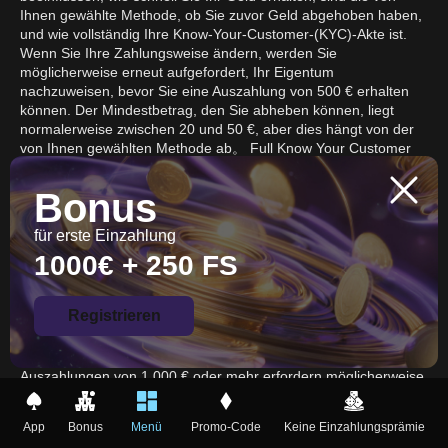
Ihnen gewählte Methode, ob Sie zuvor Geld abgehoben haben,
und wie vollständig Ihre Know-Your-Customer-(KYC)-Akte ist.
Wenn Sie Ihre Zahlungsweise ändern, werden Sie
möglicherweise erneut aufgefordert, Ihr Eigentum
nachzuweisen, bevor Sie eine Auszahlung von 500 € erhalten
können. Der Mindestbetrag, den Sie abheben können, liegt
normalerweise zwischen 20 und 50 €, aber dies hängt von der
von Ihnen gewählten Methode ab。 Full Know Your Customer
(KYC) kann für Auszahlungen von 1.000 bis 5.000 Dollar
erforderlich sein, auch wenn kleinere Auszahlungen zuvor
Bonus
bearbeitet wurden. Je nach Methode müssen Sie
möglicherweise zwei Anfragen stellen, um 2.000 € abzuheben.
für erste Einzahlung
Denken Sie daran, dass Sie, wenn Sie einen Werbebonus
1000€ + 250 FS
verwendet haben, möglicherweise keine Auszahlung tätigen
können, bis Sie alle verbleibenden Wettanforderungen erfüllen.
Bevor Sie eine Auszahlung wie 200 € beantragen, überprüfen
Registrieren
Sie den Status Ihres Bonus, wenn Sie unsicher sind. Für Sie ist
der Mindestauszahlungsbetrag der geringste Betrag, den Sie
anfordern können, normalerweise zwischen 20 und 50 €.
Auszahlungen von 1.000 € oder mehr erfordern möglicherweise
zusätzlichen Papierkram. Die Bearbeitung beginnt, sobald die
Auszahlung genehmigt und KYC bei Bedarf abgeschlossen ist.
App
Bonus
Menü
Promo-Code
Keine Einzahlungsprämie
So funktioniert die Verifizierung (KYC) normalerweise: KYC wird