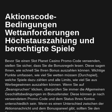
Aktionscode-
Bedingungen
Wettanforderungen
Höchstauszahlung und
berechtigte Spiele
Bevor Sie einen Slot Planet Casino Promo-Code verwenden,
stellen Sie sicher, dass Sie die Bonusregeln lesen. Diese sagen
Ihnen, wie schnell Sie Ihren Bonus auszahlen können. Wichtige
Punkte umfassen, wie viel Sie wetten müssen (Durchspiel),
welche Spiele dazu zählen und alle Limits, wie viel Sie aus
Werbegewinnen auszahlen können. Wenn Sie auf
„Beanspruchen“ klicken, überprüfen Sie immer die Allgemeinen
Geschäftsbedingungen im Bonusfenster. Diese können je nach
verwendetem Promo-Code und dem Status Ihres Kontos
unterschiedlich sein. Wenn es einen Unterschied zwischen der
Aktionsnachricht und dem Bonuspaneel gibt, sollten Sie den