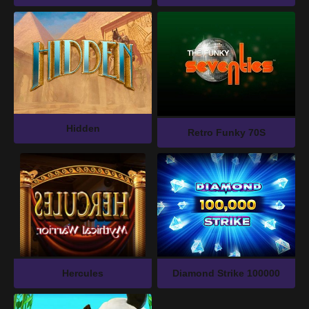
Hidden
Retro Funky 70S
Grand Galore
Diamond Strike 100000