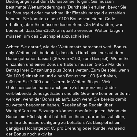
Bedingungen auf dem Bonuspaneel folgen. Sie müssen
bestimmte Wettanforderungen (Durchspiel) erfüllen, bevor Sie
Ihr Bonusgeld oder manchmal Ihr Einzahlungsgeld auszahlen
können. Sie könnten einen €100 Bonus von einem Code
erhalten, aber Sie müssen diesen Bonus 35 Mal wetten, was
bedeutet, dass Sie €3500 an qualifizierenden Wetten tätigen
müssen, um das Durchspiel abzuschließen.
Achten Sie darauf, wie der Wettumsatz berechnet wird: Bonus-
only-Wettumsatz bedeutet, dass das Durchspiel nur auf dem
Bonusguthaben basiert (30x von €100, zum Beispiel). Wenn Sie
einzahlen und einen Bonus erhalten, müssen Sie 35 Mal den
Betrag Ihrer Einzahlung plus Bonus wetten. Zum Beispiel, wenn
Sie 100 $ einzahlen und einen Bonus von 100 $ erhalten,
müssen Sie 7.000 qualifizierende Wetten tätigen. Viele
Gutscheincodes haben auch eine Zeitbegrenzung. Jeder
verbleibende Bonusguthaben und alle Gewinne können entfernt
werden, wenn der Bonus abläuft, auch wenn Sie bereits damit
zu wetten begonnen haben. Regelmäßige Regeln über
Wettgrößen und Sitzungen können ebenfalls gelten. Wenn ein
Bonus ein Höchstgebot hat, hilft es Ihnen, daran festzuhalten,
um Ihre Bonusberechtigung zu behalten. Als Beispiel ist ein
gängiges Höchstgebot €5 pro Drehung oder Runde, während
der Bonus noch aktiv ist.