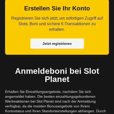
Erstellen Sie Ihr Konto
Registrieren Sie sich jetzt, um sofortigen Zugriff auf
Slots, Boni und sichere €-Transaktionen zu
erhalten.
Jetzt registrieren
Anmeldeboni bei Slot
Planet
Erhalten Sie Einzahlungsangebote, nachdem Sie sich
angemeldet haben. Die besten einzahlungsgebundenen
Werbeaktionen bei Slot Planet sind nach der Anmeldung
verfügbar, da die meisten Bonusangebote von Ihrem
Kontostatus und Ihren Standorteinstellungen abhängen. Durch