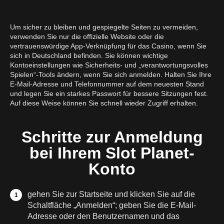
Um sicher zu bleiben und gespiegelte Seiten zu vermeiden,
verwenden Sie nur die offizielle Website oder die
vertrauenswürdige App-Verknüpfung für das Casino, wenn Sie
sich in Deutschland befinden. Sie können wichtige
Kontoeinstellungen wie Sicherheits- und „verantwortungsvolles
Spielen“-Tools ändern, wenn Sie sich anmelden. Halten Sie Ihre
E-Mail-Adresse und Telefonnummer auf dem neuesten Stand
und legen Sie ein starkes Passwort für bessere Sitzungen fest.
Auf diese Weise können Sie schnell wieder Zugriff erhalten.
Schritte zur Anmeldung
bei Ihrem Slot Planet-
Konto
gehen Sie zur Startseite und klicken Sie auf die
Schaltfläche „Anmelden“; geben Sie die E-Mail-
Adresse oder den Benutzernamen und das