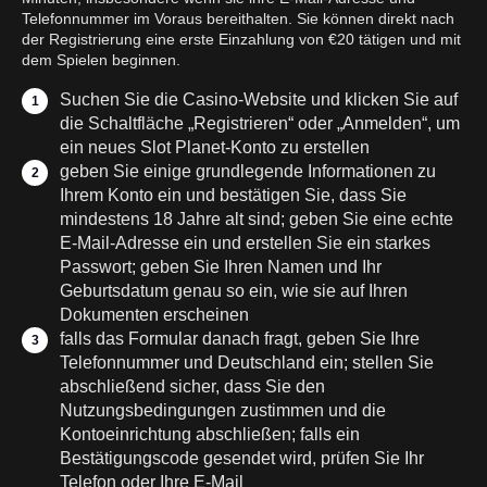
Telefonnummer im Voraus bereithalten. Sie können direkt nach
der Registrierung eine erste Einzahlung von €20 tätigen und mit
dem Spielen beginnen.
Suchen Sie die Casino-Website und klicken Sie auf
die Schaltfläche „Registrieren“ oder „Anmelden“, um
ein neues Slot Planet-Konto zu erstellen
geben Sie einige grundlegende Informationen zu
Ihrem Konto ein und bestätigen Sie, dass Sie
mindestens 18 Jahre alt sind; geben Sie eine echte
E-Mail-Adresse ein und erstellen Sie ein starkes
Passwort; geben Sie Ihren Namen und Ihr
Geburtsdatum genau so ein, wie sie auf Ihren
Dokumenten erscheinen
falls das Formular danach fragt, geben Sie Ihre
Telefonnummer und Deutschland ein; stellen Sie
abschließend sicher, dass Sie den
Nutzungsbedingungen zustimmen und die
Kontoeinrichtung abschließen; falls ein
Bestätigungscode gesendet wird, prüfen Sie Ihr
Telefon oder Ihre E-Mail