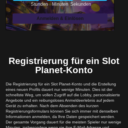
Stunden
Minuten
Sekunden
Anmelden & Einlösen
Registrierung für ein Slot
Planet-Konto
Die Registrierung für ein Slot Planet-Konto und die Erstellung
eines neuen Profils dauert nur wenige Minuten. Dies ist der
schnellste Weg, um vollen Zugriff auf die Lobby, personalisierte
Angebote und ein reibungsloses Anmeldeerlebnis auf jedem
Gerät zu erhalten. Nach dem Absenden des kurzen
Registrierungsformulars können Sie sich immer mit denselben
Informationen anmelden, da Ihre Daten gespeichert werden.
Der gesamte Vorgang dauert für die meisten Spieler nur wenige
Minuten, insbesondere wenn sie ihre E-Mail-Adresse und