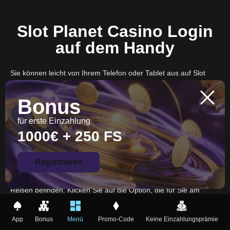
Slot Planet Casino Login
auf dem Handy
Sie können leicht von Ihrem Telefon oder Tablet aus auf Slot
Planet zugreifen, indem Sie sich in Sekundenschnelle mit Ihrem
iPhone oder Android anmelden. Von dort aus gelangen Sie
Bonus
direkt zu Slots, Live-Tischen und Ihrem Kontobereich, ohne
einen Desktop-Computer verwenden zu müssen. Auf mobilen
für erste Einzahlung
Geräten ist das Erlebnis auf schnelle, stabile und einfache
Nutzung auf kleineren Bildschirmen ausgelegt. Um sich
1000€ + 250 FS
anzumelden, geben Sie Ihre Zugangsdaten ein, bestätigen Sie
alle Sicherheitsaufforderungen und schon sind Sie drin, egal ob
Sie lieber im Browser oder in einer dedizierten App spielen. Es
Registrieren
ist sehr hilfreich, Ihr Spiel und Ihr Konto vom Telefon aus
verwalten zu können, während Sie sich in Deutschland auf
Reisen befinden. Klicken Sie auf die Option, die für Sie am
besten funktioniert, um schneller auf Ihr Konto auf Ihrem Telefon
(iOS oder Android) zuzugreifen. Sie gelangen auf beide Arten
zum selben Konto, sodass Ihr Guthaben, Ihre Boni und Ihr
App
Bonus
Menü
Promo-Code
Keine Einzahlungsprämie
Spielverlauf synchronisiert werden. Um sich über einen mobilen