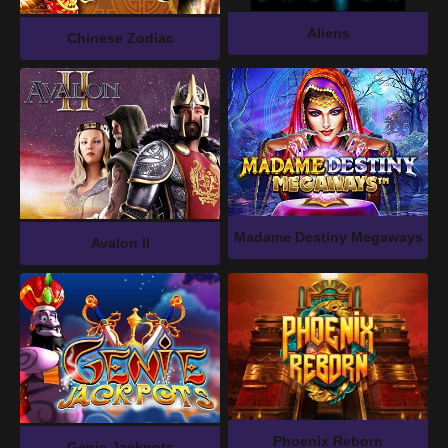
Pearl Lagoon
Chinese Zodiac
Madame Destiny Megaways
Avalon II
Phoenix Reborn
Genie Jackpots