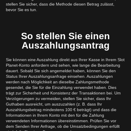
stellen Sie sicher, dass die Methode diesen Betrag zulässt,
bevor Sie es tun.
So stellen Sie einen
Auszahlungsantrag
Sie können eine Auszahlung direkt aus Ihrer Kasse in Ihrem Slot
Planet-Konto anfordern und sehen, wie lange die Bearbeitung
dauert. Sobald Sie sich angemeldet haben, können Sie den
Status Ihrer Auszahlungsanfrage einsehen. Auszahlungen
werden nach Möglichkeit an dieselbe Zahlungsmethode
gesendet, die Sie für die Einzahlung verwendet haben. Dies
trägt zur Sicherheit und Konsistenz der Transaktionen bei. Um
Verzögerungen zu vermeiden, stellen Sie sicher, dass Ihr
Guthaben ausreicht, um auszuzahlen (z. B. dass Ihr
Auszahlungsbetrag mindestens 100 € beträgt) und dass die
Informationen in Ihrem Konto mit den für die Zahlung
verwendeten Informationen übereinstimmen. Prüfen Sie vor
dem Senden Ihrer Anfrage, ob die Umsatzbedingungen erfüllt