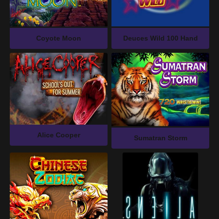
Coyote Moon
Deuces Wild 100 Hand
Alice Cooper
Sumatran Storm