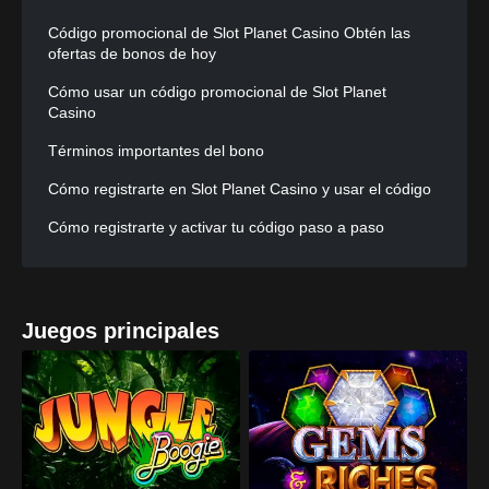
Código promocional de Slot Planet Casino Obtén las
ofertas de bonos de hoy
Cómo usar un código promocional de Slot Planet
Casino
Términos importantes del bono
Cómo registrarte en Slot Planet Casino y usar el código
Cómo registrarte y activar tu código paso a paso
Términos del código promocional Requisitos de apuesta
Límite máximo de retiro y juegos que son elegibles
Contribución de los juegos a la apuesta
Juegos principales
Cómo depositar en Slot Planet Casino y cuánto
necesitas depositar para jugar y obtener ofertas
especiales
Tiempos y comisiones de pago de Slot Planet Casino
Lista de documentos necesarios para la verificación de