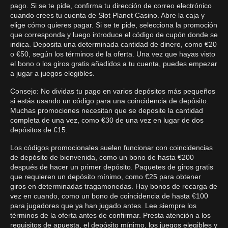
pago. Si se te pide, confirma tu dirección de correo electrónico
cuando crees tu cuenta de Slot Planet Casino. Abre la caja y
elige cómo quieres pagar. Si se te pide, selecciona la promoción
que corresponda y luego introduce el código de cupón donde se
indica. Deposita una determinada cantidad de dinero, como €20
o €50, según los términos de la oferta. Una vez que hayas visto
el bono o los giros gratis añadidos a tu cuenta, puedes empezar
a jugar a juegos elegibles.
Consejo: No dividas tu pago en varios depósitos más pequeños
si estás usando un código para una coincidencia de depósito.
Muchas promociones necesitan que se deposite la cantidad
completa de una vez, como €30 de una vez en lugar de dos
depósitos de €15.
Los códigos promocionales suelen funcionar con coincidencias
de depósito de bienvenida, como un bono de hasta €200
después de hacer un primer depósito. Paquetes de giros gratis
que requieren un depósito mínimo, como €25 para obtener
giros en determinadas tragamonedas. Hay bonos de recarga de
vez en cuando, como un bono de coincidencia de hasta €100
para jugadores que ya han jugado antes. Lee siempre los
términos de la oferta antes de confirmar. Presta atención a los
requisitos de apuesta, el depósito mínimo, los juegos elegibles y