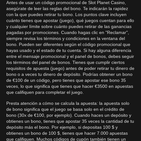
Antes de usar un código promocional de Slot Planet Casino,
asegúrate de leer las reglas del bono. Te indicarán la rapidez
con la que puedes retirar tu bono. Los puntos clave incluyen
cuánto tienes que apostar (juego), qué juegos cuentan para ello
y cualquier límite sobre cuánto puedes retirar de las ganancias
pagadas por promociones. Cuando hagas clic en "Reclamar",
siempre revisa los términos y condiciones en la ventana del
bono. Pueden ser diferentes según el código promocional que
hayas usado y el estado de tu cuenta. Si hay alguna diferencia
entre el mensaje promocional y el panel de bonos, debes seguir
los términos del panel de bonos. Tienes que cumplir ciertos
requisitos de apuesta (juego) antes de poder retirar tu dinero de
bono o a veces tu dinero de depósito. Podrías obtener un bono
de €100 de un código, pero tienes que apostar ese bono 35
veces, lo que significa que tienes que hacer €3500 en apuestas
que califiquen para completar el juego.
Presta atención a cómo se calcula la apuesta: la apuesta solo
de bono significa que el juego se basa solo en el crédito de
bono (30x de €100, por ejemplo). Cuando haces un depósito y
obtienes un bono, tienes que apostar 35 veces la cantidad de tu
depósito más el bono. Por ejemplo, si depositas 100 $ y
obtienes un bono de 100 $, tienes que hacer 7.000 apuestas
que califiquen. Muchos códigos de cupón también tienen un