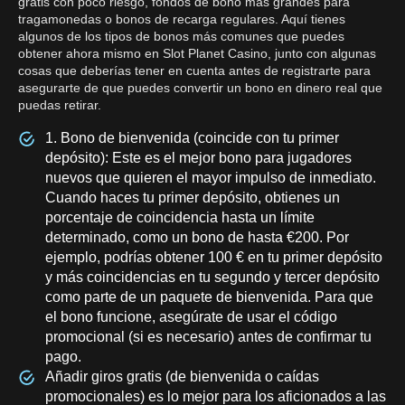
gratis con poco riesgo, fondos de bono más grandes para
tragamonedas o bonos de recarga regulares. Aquí tienes
algunos de los tipos de bonos más comunes que puedes
obtener ahora mismo en Slot Planet Casino, junto con algunas
cosas que deberías tener en cuenta antes de registrarte para
asegurarte de que puedes convertir un bono en dinero real que
puedas retirar.
1. Bono de bienvenida (coincide con tu primer
depósito): Este es el mejor bono para jugadores
nuevos que quieren el mayor impulso de inmediato.
Cuando haces tu primer depósito, obtienes un
porcentaje de coincidencia hasta un límite
determinado, como un bono de hasta €200. Por
ejemplo, podrías obtener 100 € en tu primer depósito
y más coincidencias en tu segundo y tercer depósito
como parte de un paquete de bienvenida. Para que
el bono funcione, asegúrate de usar el código
promocional (si es necesario) antes de confirmar tu
pago.
Añadir giros gratis (de bienvenida o caídas
promocionales) es lo mejor para los aficionados a las