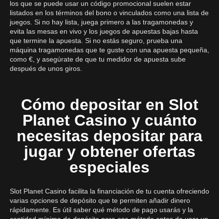
los que se puede usar un código promocional suelen estar
listados en los términos del bono o vinculados como una lista de
juegos. Si no hay lista, juega primero a las tragamonedas y
evita las mesas en vivo y los juegos de apuestas bajas hasta
que termine la apuesta. Si no estás seguro, prueba una
máquina tragamonedas que te guste con una apuesta pequeña,
como €, y asegúrate de que tu medidor de apuesta sube
después de unos giros.
Cómo depositar en Slot
Planet Casino y cuánto
necesitas depositar para
jugar y obtener ofertas
especiales
Slot Planet Casino facilita la financiación de tu cuenta ofreciendo
varias opciones de depósito que te permiten añadir dinero
rápidamente. Es útil saber qué método de pago usarás y la