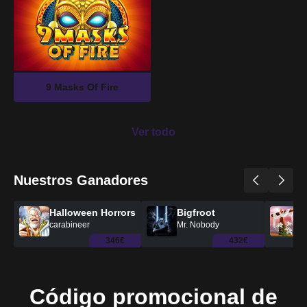
9 Masks Of Fire
Ver todo
Nuestros Ganadores
Halloween Horrors
Bigfroot
S
carabineer
Mr. Nobody
N
346€
432€
Código promocional de