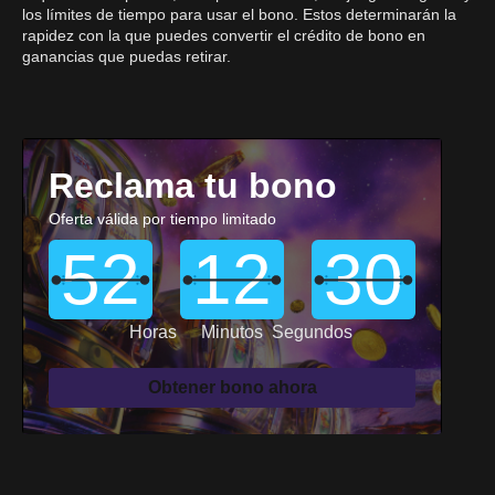
los límites de tiempo para usar el bono. Estos determinarán la
rapidez con la que puedes convertir el crédito de bono en
ganancias que puedas retirar.
Reclama tu bono
Oferta válida por tiempo limitado
52
12
28
Horas
Minutos
Segundos
Obtener bono ahora