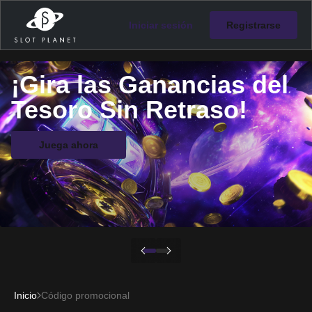
Iniciar sesión
Registrarse
¡Gira las Ganancias del
Tesoro Sin Retraso!
Juega ahora
Inicio
Código promocional