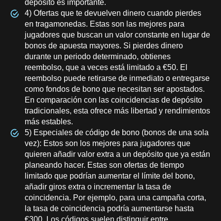
depósito es importante.
4) Ofertas que te devuelven dinero cuando pierdes
en tragamonedas. Estas son las mejores para
jugadores que buscan un valor constante en lugar de
bonos de apuesta mayores. Si pierdes dinero
durante un periodo determinado, obtienes
reembolso, que a veces está limitado a €50. El
reembolso puede retirarse de inmediato o entregarse
como fondos de bono que necesitan ser apostados.
En comparación con las coincidencias de depósito
tradicionales, esta ofrece más libertad y rendimientos
más estables.
5) Especiales de código de bono (bonos de una sola
vez): Estos son los mejores para jugadores que
quieren añadir valor extra a un depósito que ya están
planeando hacer. Estas son ofertas de tiempo
limitado que podrían aumentar el límite del bono,
añadir giros extra o incrementar la tasa de
coincidencia. Por ejemplo, para una campaña corta,
la tasa de coincidencia podría aumentarse hasta
€300. Los códigos suelen distinguir entre