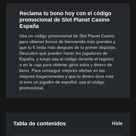
Reclama tu bono hoy con el código
promocional de Slot Planet Casino
España
Usa un código promocional de Slot Planet Casino
para obtener bonos de bienvenida más grandes y
que tu € rinda más después de tu primer depósito.
Descubre qué pueden hacer los jugadores de
España, y luego usa el código durante el registro
o en la caja para obtener giros extra y dinero de
bono. Para conseguir mejores ofertas en las
mejores tragamonedas y que tu dinero dure más
si eres un jugador de español, usa el código
promocional.
Tabla de contenidos
Hide