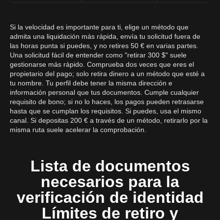
Si la velocidad es importante para ti, elige un método que
admita una liquidación más rápida, envía tu solicitud fuera de
las horas punta si puedes, y no retires 50 € en varias partes.
Una solicitud fácil de entender como "retirar 300 $" suele
gestionarse más rápido. Comprueba dos veces que eres el
propietario del pago; solo retira dinero a un método que esté a
tu nombre. Tu perfil debe tener la misma dirección e
información personal que tus documentos. Cumple cualquier
requisito de bono; si no lo haces, los pagos pueden retrasarse
hasta que se cumplan los requisitos. Si puedes, usa el mismo
canal. Si depositas 200 € a través de un método, retirarlo por la
misma ruta suele acelerar la comprobación.
Lista de documentos
necesarios para la
verificación de identidad
Límites de retiro y