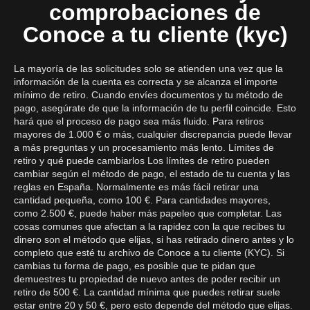
comprobaciones de
Conoce a tu cliente (kyc)
La mayoría de las solicitudes solo se atienden una vez que la
información de la cuenta es correcta y se alcanza el importe
mínimo de retiro. Cuando envíes documentos y tu método de
pago, asegúrate de que la información de tu perfil coincide. Esto
hará que el proceso de pago sea más fluido. Para retiros
mayores de 1.000 € o más, cualquier discrepancia puede llevar
a más preguntas y un procesamiento más lento. Límites de
retiro y qué puede cambiarlos Los límites de retiro pueden
cambiar según el método de pago, el estado de tu cuenta y las
reglas en España. Normalmente es más fácil retirar una
cantidad pequeña, como 100 €. Para cantidades mayores,
como 2.500 €, puede haber más papeleo que completar. Las
cosas comunes que afectan a la rapidez con la que recibes tu
dinero son el método que elijas, si has retirado dinero antes y lo
completo que esté tu archivo de Conoce a tu cliente (KYC). Si
cambias tu forma de pago, es posible que te pidan que
demuestres tu propiedad de nuevo antes de poder recibir un
retiro de 500 €. La cantidad mínima que puedes retirar suele
estar entre 20 y 50 €, pero esto depende del método que elijas.