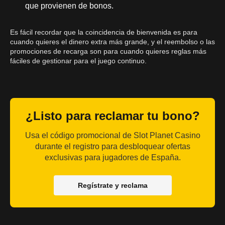
que provienen de bonos.
Es fácil recordar que la coincidencia de bienvenida es para
cuando quieres el dinero extra más grande, y el reembolso o las
promociones de recarga son para cuando quieres reglas más
fáciles de gestionar para el juego continuo.
¿Listo para reclamar tu bono?
Usa el código promocional de Slot Planet Casino
durante el registro para desbloquear ofertas
exclusivas para jugadores de España.
Regístrate y reclama