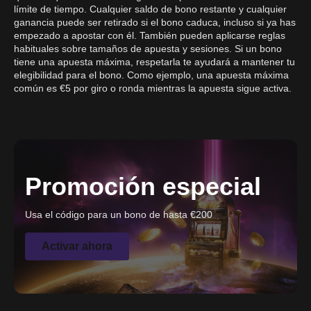
límite de tiempo. Cualquier saldo de bono restante y cualquier
ganancia puede ser retirado si el bono caduca, incluso si ya has
empezado a apostar con él. También pueden aplicarse reglas
habituales sobre tamaños de apuesta y sesiones. Si un bono
tiene una apuesta máxima, respetarla te ayudará a mantener tu
elegibilidad para el bono. Como ejemplo, una apuesta máxima
común es €5 por giro o ronda mientras la apuesta sigue activa.
Promoción especial
Usa el código para un bono de hasta €200
Activar ahora