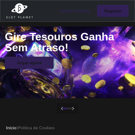
Iniciar Sessão
Registar
Gire Tesouros Ganha
Sem Atraso!
Jogar agora
Início
Política de Cookies