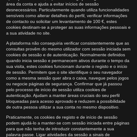
área da conta e ajuda a evitar inícios de sessão
desnecessários. Particularmente quando utiliza funcionalidades
sensíveis como alterar detalhes do perfil, verificar informações
de contacto ou solicitar um levantamento de 100 €, estes
cookies destinam-se a proteger as suas informações pessoais e
a sua atividade no site.
A plataforma não conseguiria verificar consistentemente que as
consultas provêm do mesmo utilizador com sessão iniciada sem
cookies de sessão e de autenticação. Normalmente definidos
quando inicia sessão e permanecem ativos durante o tempo da
sua visita, estes cookies funcionam durante o registo e o início
de sessão. Permitem que o site identifique o seu navegador
como a mesma sessão quer abra o caixa, navegue pelos jogos
ou negocie páginas de segurança. Confirmar que já passou
pelo processo de início de sessão utiliza cookies de
autenticação. Ajudam a manter áreas cruciais do seu perfil
bloqueadas para acesso aprovado e reduzem a possibilidade
de outra pessoa utilizar a sua conta no mesmo dispositivo.
Praticamente, os cookies de registo e de início de sessão
podem ajudá-lo a manter-se com sessão iniciada entre páginas
para que não tenha de introduzir constantemente a sua
palavra-passe. Ligar atividades da sessão a sinais de