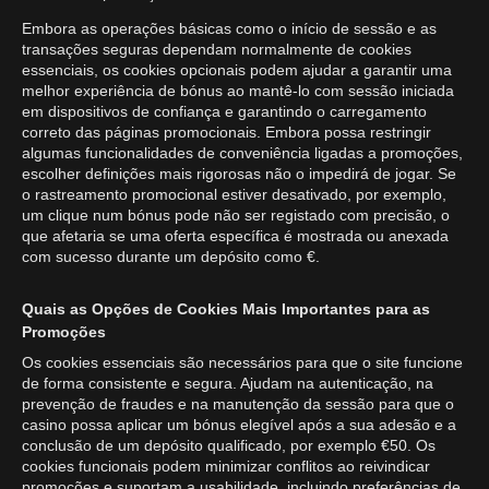
Embora as operações básicas como o início de sessão e as
transações seguras dependam normalmente de cookies
essenciais, os cookies opcionais podem ajudar a garantir uma
melhor experiência de bónus ao mantê-lo com sessão iniciada
em dispositivos de confiança e garantindo o carregamento
correto das páginas promocionais. Embora possa restringir
algumas funcionalidades de conveniência ligadas a promoções,
escolher definições mais rigorosas não o impedirá de jogar. Se
o rastreamento promocional estiver desativado, por exemplo,
um clique num bónus pode não ser registado com precisão, o
que afetaria se uma oferta específica é mostrada ou anexada
com sucesso durante um depósito como €.
Quais as Opções de Cookies Mais Importantes para as
Promoções
Os cookies essenciais são necessários para que o site funcione
de forma consistente e segura. Ajudam na autenticação, na
prevenção de fraudes e na manutenção da sessão para que o
casino possa aplicar um bónus elegível após a sua adesão e a
conclusão de um depósito qualificado, por exemplo €50. Os
cookies funcionais podem minimizar conflitos ao reivindicar
promoções e suportam a usabilidade, incluindo preferências de