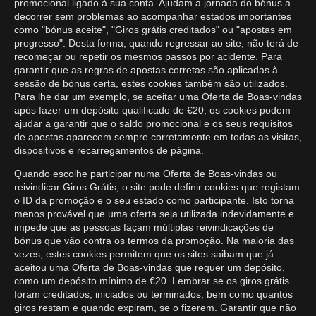
promocional ligado à sua conta. Ajudam a jornada do bónus a
decorrer sem problemas ao acompanhar estados importantes
como "bónus aceite", "Giros grátis creditados" ou "apostas em
progresso". Desta forma, quando regressar ao site, não terá de
recomeçar ou repetir os mesmos passos por acidente. Para
garantir que as regras de apostas corretas são aplicadas à
sessão de bónus certa, estes cookies também são utilizados.
Para lhe dar um exemplo, se aceitar uma Oferta de Boas-vindas
após fazer um depósito qualificado de €20, os cookies podem
ajudar a garantir que o saldo promocional e os seus requisitos
de apostas aparecem sempre corretamente em todas as visitas,
dispositivos e recarregamentos de página.
Quando escolhe participar numa Oferta de Boas-vindas ou
reivindicar Giros Grátis, o site pode definir cookies que registam
o ID da promoção e o seu estado como participante. Isto torna
menos provável que uma oferta seja utilizada indevidamente e
impede que as pessoas façam múltiplas reivindicações de
bónus que vão contra os termos da promoção. Na maioria das
vezes, estes cookies permitem que os sites saibam que já
aceitou uma Oferta de Boas-vindas que requer um depósito,
como um depósito mínimo de €20. Lembrar se os giros grátis
foram creditados, iniciados ou terminados, bem como quantos
giros restam e quando expiram, se o fizerem. Garantir que não