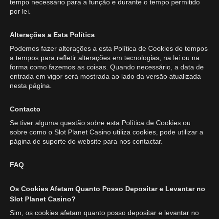
tempo necessário para a função e durante o tempo permitido
por lei.
Alterações a Esta Política
Podemos fazer alterações a esta Política de Cookies de tempos
a tempos para refletir alterações em tecnologias, na lei ou na
forma como fazemos as coisas. Quando necessário, a data de
entrada em vigor será mostrada ao lado da versão atualizada
nesta página.
Contacto
Se tiver alguma questão sobre esta Política de Cookies ou
sobre como o Slot Planet Casino utiliza cookies, pode utilizar a
página de suporte do website para nos contactar.
FAQ
Os Cookies Afetam Quanto Posso Depositar e Levantar no
Slot Planet Casino?
Sim, os cookies afetam quanto posso depositar e levantar no