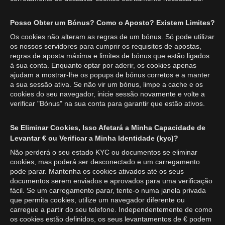
Posso Obter um Bónus? Como o Aposto? Existem Limites?
Os cookies não alteram as regras de um bónus. Só pode utilizar
os nossos servidores para cumprir os requisitos de apostas,
regras de aposta máxima e limites de bónus que estão ligados
à sua conta. Enquanto optar por aderir, os cookies apenas
ajudam a mostrar-lhe os popups de bónus corretos e a manter
a sua sessão ativa. Se não vir um bónus, limpe a cache e os
cookies do seu navegador, inicie sessão novamente e volte a
verificar "Bónus" na sua conta para garantir que estão ativos.
Se Eliminar Cookies, Isso Afetará a Minha Capacidade de
Levantar € ou Verificar a Minha Identidade (kyc)?
Não perderá o seu estado KYC ou documentos se eliminar
cookies, mas poderá ser desconectado e um carregamento
pode parar. Mantenha os cookies ativados até os seus
documentos serem enviados e aprovados para uma verificação
fácil. Se um carregamento parar, tente-o numa janela privada
que permita cookies, utilize um navegador diferente ou
carregue a partir do seu telefone. Independentemente de como
os cookies estão definidos, os seus levantamentos de € podem