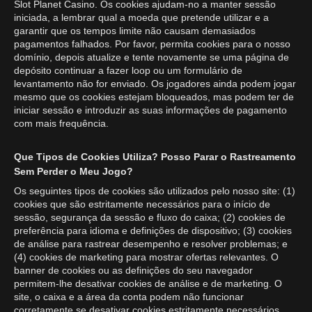
Slot Planet Casino. Os cookies ajudam-no a manter sessão
iniciada, a lembrar qual a moeda que pretende utilizar e a
garantir que os tempos limite não causam demasiados
pagamentos falhados. Por favor, permita cookies para o nosso
domínio, depois atualize e tente novamente se uma página de
depósito continuar a fazer loop ou um formulário de
levantamento não for enviado. Os jogadores ainda podem jogar
mesmo que os cookies estejam bloqueados, mas podem ter de
iniciar sessão e introduzir as suas informações de pagamento
com mais frequência.
Que Tipos de Cookies Utiliza? Posso Parar o Rastreamento
Sem Perder o Meu Jogo?
Os seguintes tipos de cookies são utilizados pelo nosso site: (1)
cookies que são estritamente necessários para o início de
sessão, segurança da sessão e fluxo do caixa; (2) cookies de
preferência para idioma e definições de dispositivo; (3) cookies
de análise para rastrear desempenho e resolver problemas; e
(4) cookies de marketing para mostrar ofertas relevantes. O
banner de cookies ou as definições do seu navegador
permitem-lhe desativar cookies de análise e de marketing. O
site, o caixa e a área da conta podem não funcionar
corretamente se desativar cookies estritamente necessários.