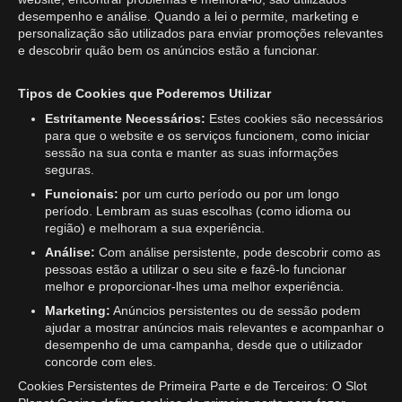
desempenho e análise. Quando a lei o permite, marketing e
personalização são utilizados para enviar promoções relevantes
e descobrir quão bem os anúncios estão a funcionar.
Tipos de Cookies que Poderemos Utilizar
Estritamente Necessários:
Estes cookies são necessários
para que o website e os serviços funcionem, como iniciar
sessão na sua conta e manter as suas informações
seguras.
Funcionais:
por um curto período ou por um longo
período. Lembram as suas escolhas (como idioma ou
região) e melhoram a sua experiência.
Análise:
Com análise persistente, pode descobrir como as
pessoas estão a utilizar o seu site e fazê-lo funcionar
melhor e proporcionar-lhes uma melhor experiência.
Marketing:
Anúncios persistentes ou de sessão podem
ajudar a mostrar anúncios mais relevantes e acompanhar o
desempenho de uma campanha, desde que o utilizador
concorde com eles.
Cookies Persistentes de Primeira Parte e de Terceiros: O Slot