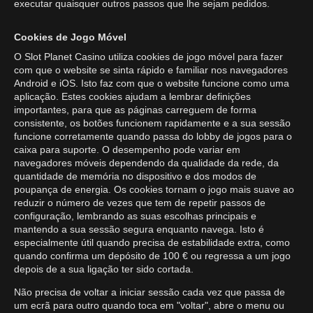
executar quaisquer outros passos que lhe sejam pedidos.
Cookies de Jogo Móvel
O Slot Planet Casino utiliza cookies de jogo móvel para fazer
com que o website se sinta rápido e familiar nos navegadores
Android e iOS. Isto faz com que o website funcione como uma
aplicação. Estes cookies ajudam a lembrar definições
importantes, para que as páginas carreguem de forma
consistente, os botões funcionem rapidamente e a sua sessão
funcione corretamente quando passa do lobby de jogos para o
caixa para suporte. O desempenho pode variar em
navegadores móveis dependendo da qualidade da rede, da
quantidade de memória no dispositivo e dos modos de
poupança de energia. Os cookies tornam o jogo mais suave ao
reduzir o número de vezes que tem de repetir passos de
configuração, lembrando as suas escolhas principais e
mantendo a sua sessão segura enquanto navega. Isto é
especialmente útil quando precisa de estabilidade extra, como
quando confirma um depósito de 100 € ou regressa a um jogo
depois de a sua ligação ter sido cortada.
Não precisa de voltar a iniciar sessão cada vez que passa de
um ecrã para outro quando toca em "voltar", abre o menu ou