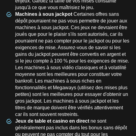
enjeux. Gardez la taille de vos mises constante
jusqu'à ce que vous maîtrisiez le jeu.
Machines à sous jackpot
Certaines offres sans
dépôt pourraient ne pas vous permettre de jouer aux
machines à sous jackpot. Ces jeux ne devraient être
joués que pour le plaisir s'ils sont autorisés, car ils
pourraient ne pas compter pour le jackpot ou pour les
exigences de mise. Assurez-vous de savoir si les
gains du jackpot peuvent être convertis en argent et
si le jeu compte à 100 % pour les exigences de mise.
Les machines à sous vidéo classiques et à volatilité
moyenne sont les meilleures pour constituer votre
bankroll. Les machines à sous riches en
fonctionnalités et Megaways (utilisez des mises plus
petites) sont les meilleures pour essayer d'obtenir un
gros jackpot. Les machines à sous jackpot et les
titres de marque doivent être vérifiés attentivement
car ils sont souvent restreints.
Jeux de table et casino en direct
ne sont
généralement pas inclus dans les bonus sans dépôt
ou peuvent ne pas compter du tout pour les