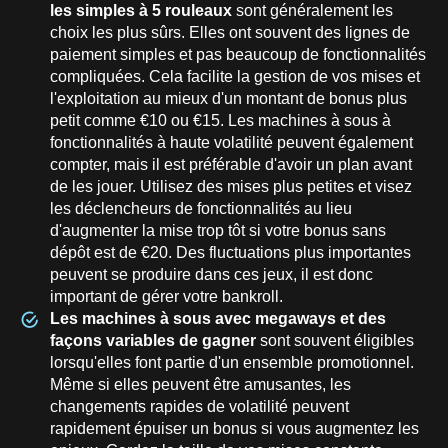
les simples à 5 rouleaux
sont généralement les
choix les plus sûrs. Elles ont souvent des lignes de
paiement simples et pas beaucoup de fonctionnalités
compliquées. Cela facilite la gestion de vos mises et
l'exploitation au mieux d'un montant de bonus plus
petit comme €10 ou €15. Les machines à sous à
fonctionnalités à haute volatilité peuvent également
compter, mais il est préférable d'avoir un plan avant
de les jouer. Utilisez des mises plus petites et visez
les déclencheurs de fonctionnalités au lieu
d'augmenter la mise trop tôt si votre bonus sans
dépôt est de €20. Des fluctuations plus importantes
peuvent se produire dans ces jeux, il est donc
important de gérer votre bankroll.
Les machines à sous avec megaways et des
façons variables de gagner
sont souvent éligibles
lorsqu'elles font partie d'un ensemble promotionnel.
Même si elles peuvent être amusantes, les
changements rapides de volatilité peuvent
rapidement épuiser un bonus si vous augmentez les