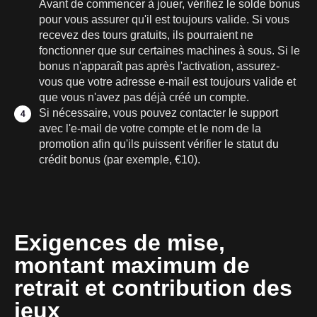
Avant de commencer à jouer, vérifiez le solde bonus
pour vous assurer qu'il est toujours valide. Si vous
recevez des tours gratuits, ils pourraient ne
fonctionner que sur certaines machines à sous. Si le
bonus n'apparaît pas après l'activation, assurez-
vous que votre adresse e-mail est toujours valide et
que vous n'avez pas déjà créé un compte.
Si nécessaire, vous pouvez contacter le support
avec l'e-mail de votre compte et le nom de la
promotion afin qu'ils puissent vérifier le statut du
crédit bonus (par exemple, €10).
Exigences de mise,
montant maximum de
retrait et contribution des
jeux