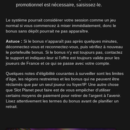
promotionnel est nécessaire, saisissez-le.
Le système pourrait considérer votre session comme un jeu
normal si vous commencez à miser immédiatement, donc le
bonus sans dépôt pourrait ne pas apparaître.
Astuce :
Si le bonus n'apparaît pas après quelques minutes,
déconnectez-vous et reconnectez-vous, puis vérifiez à nouveau
le portefeuille bonus. Si le bonus n'y est toujours pas, contactez
le support et indiquez-leur si l'offre est toujours valide pour les
joueurs de France et ce qui se passe avec votre compte.
Quelques notes d'éligibilité courantes à surveiller sont les limites
d'âge, les régions restreintes et les bonus qui ne peuvent être
réclamés que par un seul joueur ou foyer/IP. Une autre chose
que Slot Planet peut faire est de vous empêcher d'utiliser
certains moyens de paiement pour retirer de l'argent à l'avenir.
Lisez attentivement les termes du bonus avant de planifier un
retrait.