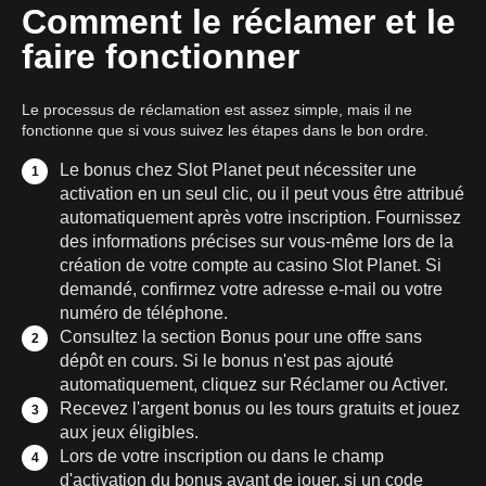
Comment le réclamer et le
faire fonctionner
Le processus de réclamation est assez simple, mais il ne
fonctionne que si vous suivez les étapes dans le bon ordre.
Le bonus chez Slot Planet peut nécessiter une
activation en un seul clic, ou il peut vous être attribué
automatiquement après votre inscription. Fournissez
des informations précises sur vous-même lors de la
création de votre compte au casino Slot Planet. Si
demandé, confirmez votre adresse e-mail ou votre
numéro de téléphone.
Consultez la section Bonus pour une offre sans
dépôt en cours. Si le bonus n'est pas ajouté
automatiquement, cliquez sur Réclamer ou Activer.
Recevez l'argent bonus ou les tours gratuits et jouez
aux jeux éligibles.
Lors de votre inscription ou dans le champ
d'activation du bonus avant de jouer, si un code