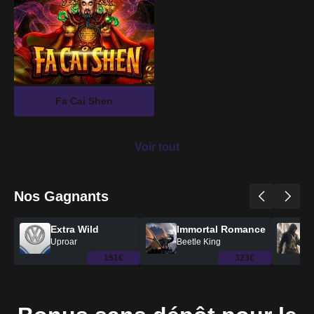
Fa Cai Shen
Voir tout
Nos Gagnants
Extra Wild
Immortal Romance
8
Uproar
Beetle King
R
151€
323€