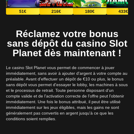
51€
216€
180€
433€
Réclamez votre bonus
sans dépôt du casino Slot
Planet dès maintenant !
Le casino Slot Planet vous permet de commencer à jouer
immédiatement, sans avoir à ajouter d'argent à votre compte au
préalable. Avant d'effectuer un dépôt de €10 ou plus, le bonus
sans dépôt vous permet d'essayer le lobby, les machines à sous
et le processus de retrait. Toute personne disposant d'un
compte valide et de l'activation correcte de l'offre peut l'obtenir
immédiatement. Une fois le bonus attribué, il peut être utilisé
immédiatement sur les jeux éligibles, mais les gains ne sont
généralement pas convertis en argent jusqu'à ce que les
conditions soient remplies.