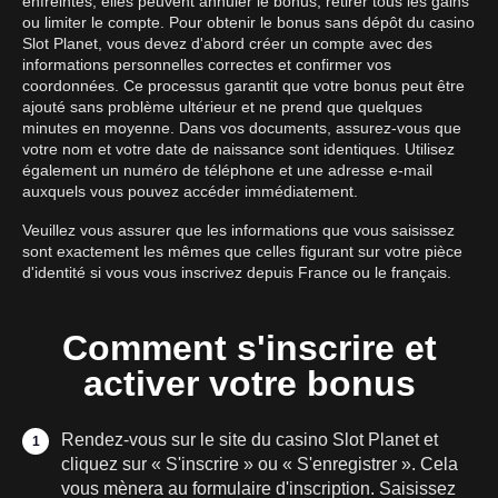
enfreintes, elles peuvent annuler le bonus, retirer tous les gains
ou limiter le compte. Pour obtenir le bonus sans dépôt du casino
Slot Planet, vous devez d'abord créer un compte avec des
informations personnelles correctes et confirmer vos
coordonnées. Ce processus garantit que votre bonus peut être
ajouté sans problème ultérieur et ne prend que quelques
minutes en moyenne. Dans vos documents, assurez-vous que
votre nom et votre date de naissance sont identiques. Utilisez
également un numéro de téléphone et une adresse e-mail
auxquels vous pouvez accéder immédiatement.
Veuillez vous assurer que les informations que vous saisissez
sont exactement les mêmes que celles figurant sur votre pièce
d'identité si vous vous inscrivez depuis France ou le français.
Comment s'inscrire et
activer votre bonus
Rendez-vous sur le site du casino Slot Planet et
cliquez sur « S'inscrire » ou « S'enregistrer ». Cela
vous mènera au formulaire d'inscription. Saisissez