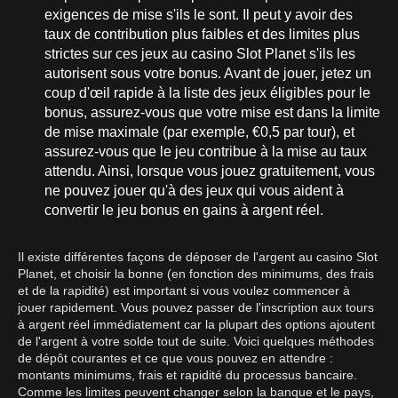
exigences de mise s'ils le sont. Il peut y avoir des
taux de contribution plus faibles et des limites plus
strictes sur ces jeux au casino Slot Planet s'ils les
autorisent sous votre bonus. Avant de jouer, jetez un
coup d'œil rapide à la liste des jeux éligibles pour le
bonus, assurez-vous que votre mise est dans la limite
de mise maximale (par exemple, €0,5 par tour), et
assurez-vous que le jeu contribue à la mise au taux
attendu. Ainsi, lorsque vous jouez gratuitement, vous
ne pouvez jouer qu'à des jeux qui vous aident à
convertir le jeu bonus en gains à argent réel.
Il existe différentes façons de déposer de l'argent au casino Slot
Planet, et choisir la bonne (en fonction des minimums, des frais
et de la rapidité) est important si vous voulez commencer à
jouer rapidement. Vous pouvez passer de l'inscription aux tours
à argent réel immédiatement car la plupart des options ajoutent
de l'argent à votre solde tout de suite. Voici quelques méthodes
de dépôt courantes et ce que vous pouvez en attendre :
montants minimums, frais et rapidité du processus bancaire.
Comme les limites peuvent changer selon la banque et le pays,