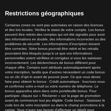
Restrictions géographiques
Certaines zones ne sont pas autorisées en raison des licences
et des lois locales. Vérifiez le statut de votre compte. Les bonus
peuvent être retirés des comptes qui ont été signalés pour avoir
des informations en double, des informations incorrectes ou des
problèmes de sécurité. Les informations d'inscription doivent
être correctes. Votre bonus pourrait être retiré et les retraits
pourraient être bloqués jusqu'à ce que vos informations
personnelles soient vérifiées et corrigées si vous les saisissez
incorrectement. Les déclencheurs de bonus diffèrent pour
chaque offre. Certains sont attribués automatiquement après
votre inscription, tandis que d'autres nécessitent un code bonus
ou un clic d'opt-in avant de pouvoir jouer. Ce que vous devez
faire pour obtenir le bonus : Crédit automatique : Inscrivez-vous
et confirmez votre e-mail ou votre numéro de téléphone. Le
bonus apparaîtra alors dans votre portefeuille bonus. Pour
participer, cliquez sur « Réclamer » sur la page de promotion
avant de commencer tout jeu éligible. Code bonus : Saisissez le
code lors de votre inscription ou dans le champ promotions à la
caisse. Vous n'avez pas besoin d'effectuer un dépôt pour