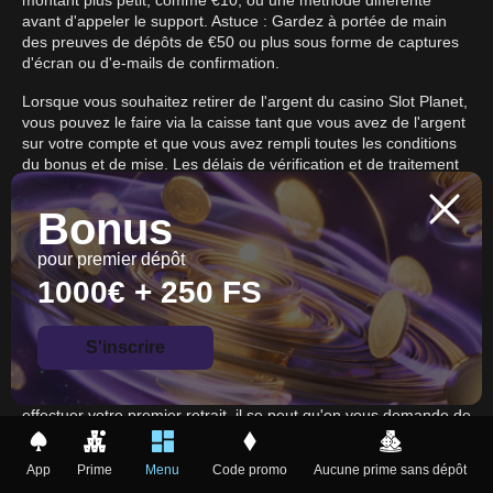
montant plus petit, comme €10, ou une méthode différente
avant d'appeler le support. Astuce : Gardez à portée de main
des preuves de dépôts de €50 ou plus sous forme de captures
d'écran ou d'e-mails de confirmation.
Lorsque vous souhaitez retirer de l'argent du casino Slot Planet,
vous pouvez le faire via la caisse tant que vous avez de l'argent
sur votre compte et que vous avez rempli toutes les conditions
du bonus et de mise. Les délais de vérification et de traitement
peuvent varier. Assurez-vous de remplir toutes les exigences de
mise avant de demander un retrait, par exemple si vous avez
Bonus
réclamé un bonus sans dépôt de €10. Si vous ne le faites pas,
le retrait pourrait être refusé ou modifié. Utilisez une méthode
pour premier dépôt
de paiement à votre nom et mettez régulièrement à jour les
1000€ + 250 FS
informations de votre compte pour vous assurer que les
paiements se déroulent sans problème. Si vous vivez dans
France et voyagez beaucoup, ne changez pas de pays au
S'inscrire
milieu d'une session, et assurez-vous que les informations de
votre profil correspondent à celles de vos documents pour éviter
les retards dans la réception de votre argent. Avant de pouvoir
effectuer votre premier retrait, il se peut qu'on vous demande de
passer par la vérification du compte (KYC). Il se peut qu'on vous
le demande à nouveau si votre compte change, s'il y a une
App
Prime
Menu
Code promo
Aucune prime sans dépôt
activité inhabituelle, ou si vous souhaitez retirer €500 ou plus.