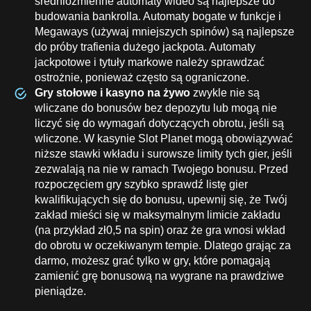
średniozmienne automaty wideo są najlepsze do
budowania bankrolla. Automaty bogate w funkcje i
Megaways (używaj mniejszych spinów) są najlepsze
do próby trafienia dużego jackpota. Automaty
jackpotowe i tytuły markowe należy sprawdzać
ostrożnie, ponieważ często są ograniczone.
Gry stołowe i kasyno na żywo
zwykle nie są
wliczane do bonusów bez depozytu lub mogą nie
liczyć się do wymagań dotyczących obrotu, jeśli są
wliczone. W kasynie Slot Planet mogą obowiązywać
niższe stawki wkładu i surowsze limity tych gier, jeśli
zezwalają na nie w ramach Twojego bonusu. Przed
rozpoczęciem gry szybko sprawdź listę gier
kwalifikujących się do bonusu, upewnij się, że Twój
zakład mieści się w maksymalnym limicie zakładu
(na przykład zł0,5 na spin) oraz że gra wnosi wkład
do obrotu w oczekiwanym tempie. Dlatego grając za
darmo, możesz grać tylko w gry, które pomagają
zamienić grę bonusową na wygrane na prawdziwe
pieniądze.