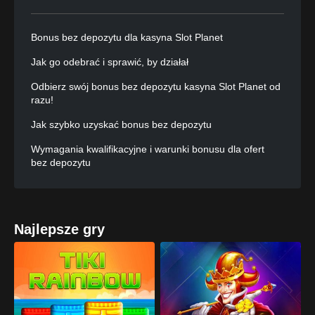
Bonus bez depozytu dla kasyna Slot Planet
Jak go odebrać i sprawić, by działał
Odbierz swój bonus bez depozytu kasyna Slot Planet od
razu!
Jak szybko uzyskać bonus bez depozytu
Wymagania kwalifikacyjne i warunki bonusu dla ofert
bez depozytu
Czy każdy może otrzymać bonus bez depozytu?
Ograniczenia lokalizacyjne
Najlepsze gry
Jak się zarejestrować i aktywować bonus
Wymagania dotyczące obrotu, maksymalna wypłata i
wkład gier
Gry, w które można grać za pomocą bonusów bez
depozytu