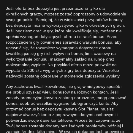
Jeśli oferta bez depozytu jest przeznaczona tylko dla
określonych graczy, możesz zostać poproszony o udowodnienie
swojego polski. Pamiętaj, że w większości przypadków bonusy
bez depozytu można wykorzystywać tylko w określonych grach.
Jeśli będziesz grać w gry, które nie kwalifikują się, możesz nie
spełnić wymagań dotyczących obrotu i stracić bonus. Przed
rozpoczęciem gry powinieneś sprawdzić warunki bonusu, aby
upewnić się, że rozumiesz wymagania dotyczące obrotu,
kwalifikujące się gry i ich wpływ na bonus, limit czasowy na
wykorzystanie bonusu, maksymalny zakład na rundę oraz
maksymalną wypłatę. Na przykład oferta może pozwolić na
wypłatę do 200 zł z wygranych z gry bez depozytu. Wszelkie
nadwyżki zostaną odebrane w momencie zgłoszenia wypłaty.
Aby zachować kwalifikowalność, nie graj w nietypowy sposób i
nie próbuj uzyskać wielu bonusów na różnych kontach. Jeśli
zasady promocyjne kasyna zostaną naruszone, mogą anulować
bonus, odebrać wszelkie wygrane lub ograniczyć konto. Aby
otrzymać bonus bez depozytu kasyna Slot Planet, musisz
najpierw utworzyć konto z poprawnymi danymi osobowymi i
potwierdzić swoje dane kontaktowe. Proces ten zapewnia, że
Twój bonus zostanie dodany bez żadnych problemów później i
zajmuje średnio kilka minut. W swoich dokumentach upewnij się,