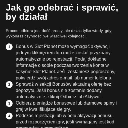
Jak go odebrać i sprawić,
by działał
Proces odbioru jest dość prosty, ale działa tylko wtedy, gdy
wykonasz czynności we właściwej kolejności.
Bonus w Slot Planet może wymagać aktywacji
jednym kliknięciem lub może zostać przyznany
automatycznie po rejestracji. Podaj dokładne
informacje o sobie podczas tworzenia konta w
kasynie Slot Planet. Jeśli zostaniesz poproszony,
potwierdź swój adres e-mail lub numer telefonu.
Sprawdź w sekcji Bonusów aktualną ofertę bez
depozytu. Jeśli bonus nie zostanie dodany
automatycznie, kliknij Odbierz lub Aktywuj.
Odbierz pieniądze bonusowe lub darmowe spiny i
graj w kwalifikujące się gry.
Podczas rejestracji lub w polu aktywacji bonusu
przed rozpoczęciem gry, jeśli wymagany jest kod