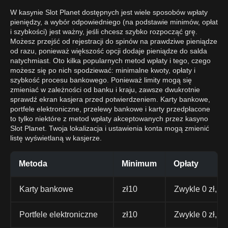
W kasynie Slot Planet dostępnych jest wiele sposobów wpłaty
pieniędzy, a wybór odpowiedniego (na podstawie minimów, opłat
i szybkości) jest ważny, jeśli chcesz szybko rozpocząć grę.
Możesz przejść od rejestracji do spinów na prawdziwe pieniądze
od razu, ponieważ większość opcji dodaje pieniądze do salda
natychmiast. Oto kilka popularnych metod wpłaty i tego, czego
możesz się po nich spodziewać: minimalne kwoty, opłaty i
szybkość procesu bankowego. Ponieważ limity mogą się
zmieniać w zależności od banku i kraju, zawsze dwukrotnie
sprawdź ekran kasjera przed potwierdzeniem. Karty bankowe,
portfele elektroniczne, przelewy bankowe i karty przedpłacone
to tylko niektóre z metod wpłaty akceptowanych przez kasyno
Slot Planet. Twoja lokalizacja i ustawienia konta mogą zmienić
listę wyświetlaną w kasjerze.
Metoda
Minimum
Opłaty
Karty bankowe
zł10
Zwykle 0 zł, b
Portfele elektroniczne
zł10
Zwykle 0 zł, d