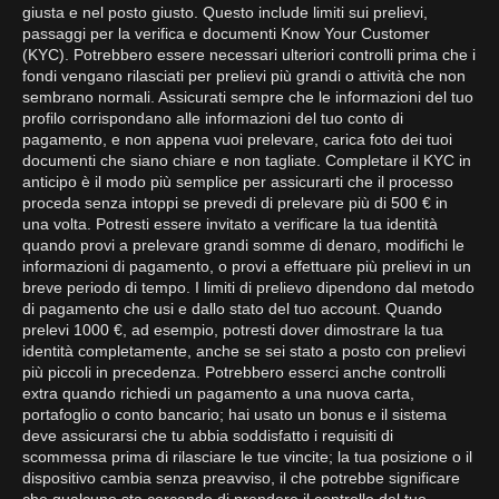
giusta e nel posto giusto. Questo include limiti sui prelievi,
passaggi per la verifica e documenti Know Your Customer
(KYC). Potrebbero essere necessari ulteriori controlli prima che i
fondi vengano rilasciati per prelievi più grandi o attività che non
sembrano normali. Assicurati sempre che le informazioni del tuo
profilo corrispondano alle informazioni del tuo conto di
pagamento, e non appena vuoi prelevare, carica foto dei tuoi
documenti che siano chiare e non tagliate. Completare il KYC in
anticipo è il modo più semplice per assicurarti che il processo
proceda senza intoppi se prevedi di prelevare più di 500 € in
una volta. Potresti essere invitato a verificare la tua identità
quando provi a prelevare grandi somme di denaro, modifichi le
informazioni di pagamento, o provi a effettuare più prelievi in un
breve periodo di tempo. I limiti di prelievo dipendono dal metodo
di pagamento che usi e dallo stato del tuo account. Quando
prelevi 1000 €, ad esempio, potresti dover dimostrare la tua
identità completamente, anche se sei stato a posto con prelievi
più piccoli in precedenza. Potrebbero esserci anche controlli
extra quando richiedi un pagamento a una nuova carta,
portafoglio o conto bancario; hai usato un bonus e il sistema
deve assicurarsi che tu abbia soddisfatto i requisiti di
scommessa prima di rilasciare le tue vincite; la tua posizione o il
dispositivo cambia senza preavviso, il che potrebbe significare