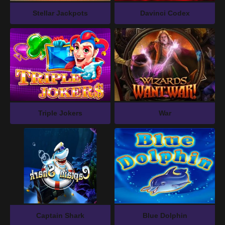
servono a garantire che l'utente sia chi dice di essere,
Stellar Jackpots
Davinci Codex
che abbia l'età legale e che sia il titolare del pagamento
Documenti che potrebbero essere necessari per Know
Your Customer (kyc)
Strumenti per il gioco responsabile, controlli di sessione
e pagamenti mobili
Triple Jokers
War
Montezuma
Blue Dolphin