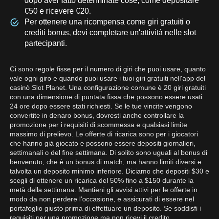
dopo aver fatto determinate cose, come depositare
€50 e ricevere €20.
Per ottenere una ricompensa come giri gratuiti o
crediti bonus, devi completare un'attività nelle slot
partecipanti.
Ci sono regole fisse per il numero di giri che puoi usare, quanto
vale ogni giro e quando puoi usare i tuoi giri gratuiti nell'app del
casinò Slot Planet. Una configurazione comune è 20 giri gratuiti
con una dimensione di puntata fissa che possono essere usati
24 ore dopo essere stati richiesti. Se le tue vincite vengono
convertite in denaro bonus, dovresti anche controllare la
promozione per i requisiti di scommessa e qualsiasi limite
massimo di prelievo. Le offerte di ricarica sono per i giocatori
che hanno già giocato e possono essere depositi giornalieri,
settimanali o del fine settimana. Di solito sono uguali al bonus di
benvenuto, che è un bonus di match, ma hanno limiti diversi e
talvolta un deposito minimo inferiore. Diciamo che depositi $30 e
scegli di ottenere un ricarica del 50% fino a $150 durante la
metà della settimana. Mantieni gli avvisi attivi per le offerte in
modo da non perdere l'occasione, e assicurati di essere nel
portafoglio giusto prima di effettuare un deposito. Se soddisfi i
requisiti per una promozione ma non ricevi il credito