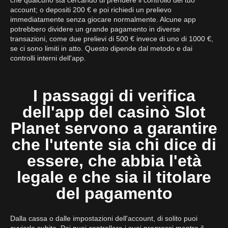
che qualcuno sta cercando di prendere il controllo del tuo
account; o depositi 200 € e poi richiedi un prelievo
immediatamente senza giocare normalmente. Alcune app
potrebbero dividere un grande pagamento in diverse
transazioni, come due prelievi di 500 € invece di uno di 1000 €,
se ci sono limiti in atto. Questo dipende dal metodo e dai
controlli interni dell'app.
I passaggi di verifica
dell'app del casinò Slot
Planet servono a garantire
che l'utente sia chi dice di
essere, che abbia l'età
legale e che sia il titolare
del pagamento
Dalla cassa o dalle impostazioni dell'account, di solito puoi