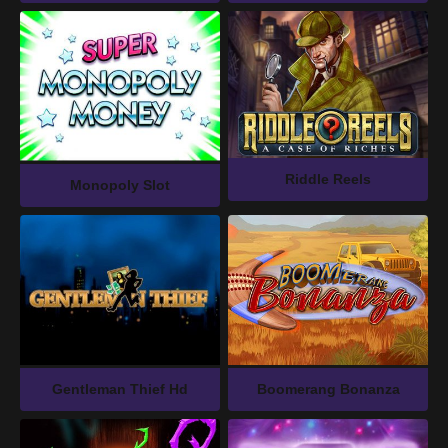
Riddle Reels
Monopoly Slot
Gentleman Thief Hd
Boomerang Bonanza