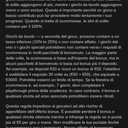
di solito aggiungono di più, mentre i giochi da tavolo aggiungono
meno o sono esclusi. Questo è importante perché un gioco a
basso contributo può far procedere molto lentamente i tuoi
progressi. Quando si tratta di scommesse, le slot di solito
contano per il 100%.
Giochi da tavolo — a seconda del gioco, possono contare a un
tasso inferiore (10% to 25%) o non contare affatto. I giochi dal
vivo o i giochi speciali potrebbero non contare verso i requisiti di
scommessa in molti pacchetti di benvenuto. La maggior parte
delle volte, la scommessa si basa sull'importo del bonus, ma in
alcuni pacchetti di benvenuto si basa sul bonus più il deposito.
Ad esempio, se depositi €50 e ricevi un bonus di €50, l'obiettivo
è soddisfare il requisito 30 volte su (€50 + €50), che equivale a
€3000. Potrebbe esserci un limite di tempo. Se la finestra di
scommessa è, ad esempio, 7 giorni, devi completare il
playthrough prima della scadenza. In caso contrario, il bonus e
qualsiasi vincita ad esso associata potrebbero essere ritirati.
Questa regola impedisce ai giocatori ad alto rischio di
approfittare dell'offerta bonus. È possibile perdere il bonus e
qualsiasi vincita ottenuta mentre si infrange la regola se si punta
più di €5 per giro o mano. Non modificare le tue puntate finché
la scommessa non è terminata. Alcune offerte di benvenuto