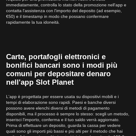
immediatamente, controlla lo stato della promozione nell'app e
contatta l'assistenza con l'importo del deposito (ad esempio,
€50) e il timestamp in modo che possano confermare
rapidamente la tua idoneità.
Carte, portafogli elettronici e
bonifici bancari sono i modi più
comuni per depositare denaro
nell'app Slot Planet
L'app è progettata per essere usata su dispositivi mobili e i
tempi di elaborazione sono rapidi. Paesi e banche diversi
possono avere elenchi diversi di metodi di pagamento
disponibili, ma il processo è sempre lo stesso: scegli un metodo,
inserisci l'importo, conferma e il tuo saldo verrà aggiornato.
Prima di effettuare un deposito, guarda la cassa per vedere
quali sono gli importi più bassi e più alti per il metodo che hai