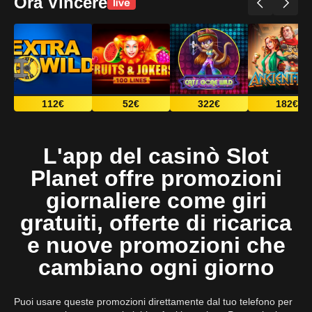
Ora Vincere
112€
52€
322€
182€
L'app del casinò Slot
Planet offre promozioni
giornaliere come giri
gratuiti, offerte di ricarica
e nuove promozioni che
cambiano ogni giorno
Puoi usare queste promozioni direttamente dal tuo telefono per